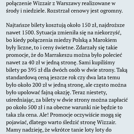
połączenie Wizzair z Warszawy realizowane w
środy i niedziele. Rozstrzał cenowy jest ogromny.
Najtańsze bilety kosztują około 150 zł, najdroższe
nawet 1500. Sytuacja zmieniła się na niekorzyść,
bo kiedy połączenia miedzy Polską a Marokiem
były liczne, to i ceny świetne. Zdarzały się takie
promocje, że do Marrakeszu można było polecieć
nawet za 40 zł w jedną stronę. Sami kupiliśmy
bilety po 395 zł dla dwóch osób w dwie strony. Taką
standardową ceną jeszcze rok czy dwa lata temu
było około 200 zł w jedną stronę, ale często można
było upolować fajną okazję. Teraz niestety,
uśredniając, za bilety w dwie strony można zapłacić
po około 500 zł i na obecne warunki nie będzie to
taka zła cena. Ale! Promocje oczywiście mogą się
pojawiać, dlatego warto śledzić stronę Wizzair.
Mamy nadzieję, że wkrótce tanie loty loty do