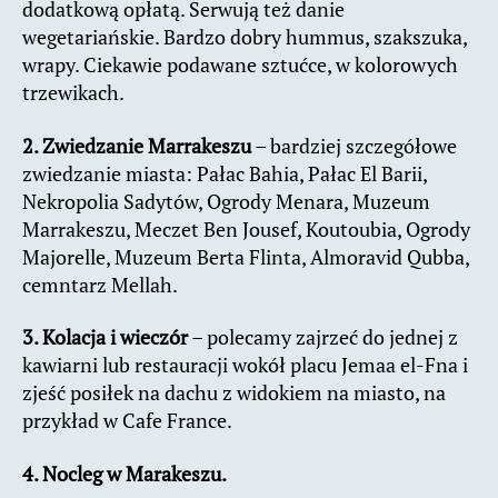
dodatkową opłatą. Serwują też danie
wegetariańskie. Bardzo dobry hummus, szakszuka,
wrapy. Ciekawie podawane sztućce, w kolorowych
trzewikach.
2. Zwiedzanie Marrakeszu
– bardziej szczegółowe
zwiedzanie miasta: Pałac Bahia, Pałac El Barii,
Nekropolia Sadytów, Ogrody Menara, Muzeum
Marrakeszu, Meczet Ben Jousef, Koutoubia, Ogrody
Majorelle, Muzeum Berta Flinta, Almoravid Qubba,
cemntarz Mellah.
3. Kolacja i wieczór
– polecamy zajrzeć do jednej z
kawiarni lub restauracji wokół placu Jemaa el-Fna i
zjeść posiłek na dachu z widokiem na miasto, na
przykład w Cafe France.
4. Nocleg w Marakeszu.