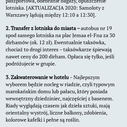
paszportowa, odebranie bagaży, opuszczenie
lotniska. [AKTUALIZACJA 2020: Samoloty z
Warszawy lądują między 12:10 a 12:30].
2. Transfer z lotniska do miasta –
autobus nr 19
spod samego lotniska na plac Jemaa el-Fna za 30
dirhamów (ok. 12 zł). Ewentualnie taksówka,
chociaż to drogi interes – taksówkarze śpiewają
nawet ceny do 200 dirham. Opłaca się tylko, jeśli
podróżujecie w grupie.
3. Zakwaterowanie w hotelu
– Najlepszym
wyborem będzie nocleg w riadzie, czyli typowym
marokańskim domu lub pałacu, który posiada
wewnętrzny dziedziniec, najczęściej z basenem.
Riady wyglądają czasem jak dzieła sztuki, mają
orientalny wystrój, liczne balkony, zdobienia,
kolorowe kafelki i pełne są roślin.