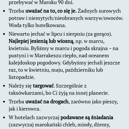
przebywać w Maroku 90 dni.
Trzeba
uważać na to, co się je.
Żadnych surowych
potraw i niemytych/nieobranych warzyw/owoców.
Woda tylko butelkowana.
Niewarto jechać w lipcu i sierpniu (za gorąco).
Najlepiej jesienią lub wiosną
, np. w marcu,
kwietniu. Byliśmy w marcu i pogoda skrajna – na
pustyni i w Marrakeszu ciepło, nad oceanem
kalejdoskop pogodowy. Gdybyśmy jechali jeszcze
raz, to w kwietniu, maju, październiku lub
listopadzie.
Należy się
targować
. Szczególnie z
taksówkarzami, bo Ci żyją na innej planecie.
Trzeba
uważać na drogach
, zarówno jako pieszy,
jak i kierowca.
W hotelach zazwyczaj
podawane są śniadania
(zazwyczaj marokański chleb, miody, dżemy,