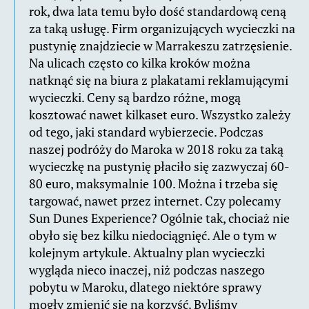
rok, dwa lata temu było dość standardową ceną
za taką usługę. Firm organizujących wycieczki na
pustynię znajdziecie w Marrakeszu zatrzęsienie.
Na ulicach często co kilka kroków można
natknąć się na biura z plakatami reklamującymi
wycieczki. Ceny są bardzo różne, mogą
kosztować nawet kilkaset euro. Wszystko zależy
od tego, jaki standard wybierzecie. Podczas
naszej podróży do Maroka w 2018 roku za taką
wycieczkę na pustynię płaciło się zazwyczaj 60-
80 euro, maksymalnie 100. Można i trzeba się
targować, nawet przez internet. Czy polecamy
Sun Dunes Experience? Ogólnie tak, chociaż nie
obyło się bez kilku niedociągnięć. Ale o tym w
kolejnym artykule. Aktualny plan wycieczki
wygląda nieco inaczej, niż podczas naszego
pobytu w Maroku, dlatego niektóre sprawy
mogły zmienić się na korzyść. Byliśmy