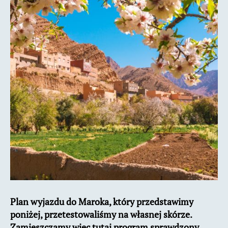
w
Maroku
Plan wyjazdu do Maroka, który przedstawimy
poniżej, przetestowaliśmy na własnej skórze.
Zamieszczamy więc tutaj program sprawdzony,