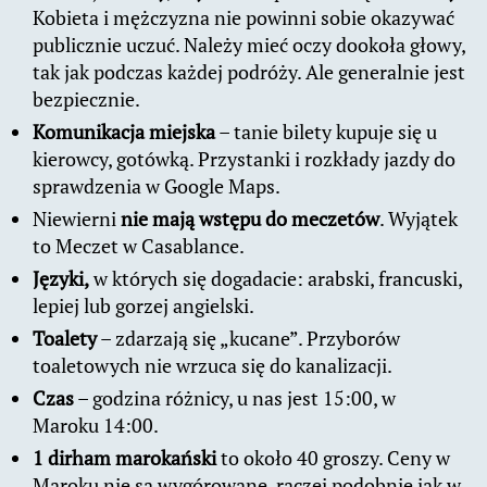
Kobieta i mężczyzna nie powinni sobie okazywać
publicznie uczuć. Należy mieć oczy dookoła głowy,
tak jak podczas każdej podróży. Ale generalnie jest
bezpiecznie.
Komunikacja miejska
– tanie bilety kupuje się u
kierowcy, gotówką. Przystanki i rozkłady jazdy do
sprawdzenia w Google Maps.
Niewierni
nie mają wstępu do meczetów
. Wyjątek
to Meczet w Casablance.
Języki,
w których się dogadacie: arabski, francuski,
lepiej lub gorzej angielski.
Toalety
– zdarzają się „kucane”. Przyborów
toaletowych nie wrzuca się do kanalizacji.
Czas
– godzina różnicy, u nas jest 15:00, w
Maroku 14:00.
1 dirham marokański
to około 40 groszy. Ceny w
Maroku nie są wygórowane, raczej podobnie jak w