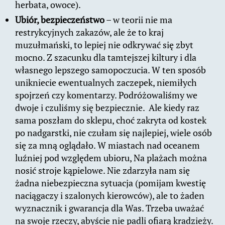
herbata, owoce).
Ubiór, bezpieczeństwo
– w teorii nie ma
restrykcyjnych zakazów, ale że to kraj
muzułmański, to lepiej nie odkrywać się zbyt
mocno. Z szacunku dla tamtejszej kiltury i dla
własnego lepszego samopoczucia. W ten sposób
unikniecie ewentualnych zaczepek, niemiłych
spojrzeń czy komentarzy. Podróżowaliśmy we
dwoje i czuliśmy się bezpiecznie. Ale kiedy raz
sama poszłam do sklepu, choć zakryta od kostek
po nadgarstki, nie czułam się najlepiej, wiele osób
się za mną oglądało. W miastach nad oceanem
luźniej pod względem ubioru, Na plażach można
nosić stroje kąpielowe. Nie zdarzyła nam się
żadna niebezpieczna sytuacja (pomijam kwestię
naciągaczy i szalonych kierowców), ale to żaden
wyznacznik i gwarancja dla Was. Trzeba uważać
na swoje rzeczy, abyście nie padli ofiarą kradzieży.