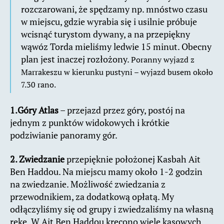
rozczarowani, że spędzamy np. mnóstwo czasu
w miejscu, gdzie wyrabia się i usilnie próbuje
wcisnąć turystom dywany, a na przepiękny
wąwóz Torda mieliśmy ledwie 15 minut. Obecny
plan jest inaczej rozłożony.
Poranny wyjazd z
Marrakeszu w kierunku pustyni – wyjazd busem około
7.30 rano.
1.Góry Atlas
– przejazd przez góry, postój na
jednym z punktów widokowych i krótkie
podziwianie panoramy gór.
2. Zwiedzanie
przepięknie położonej Kasbah Ait
Ben Haddou. Na miejscu mamy około 1-2 godzin
na zwiedzanie. Możliwość zwiedzania z
przewodnikiem, za dodatkową opłatą. My
odłączyliśmy się od grupy i zwiedzaliśmy na własną
rękę. W Ait Ben Haddou kręcono wiele kasowych