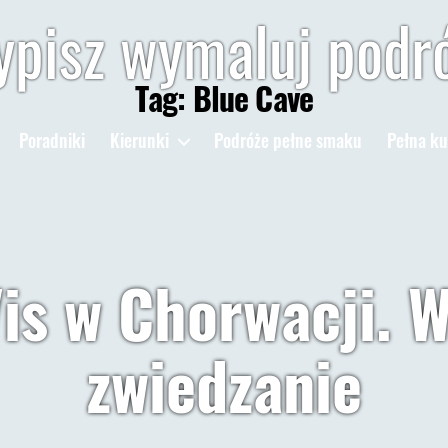
pisz wymaluj podr
Tag:
Blue Cave
Poradniki
Kierunki
Podróże pełne smaku
Pełna ku
is w Chorwacji. W
zwiedzanie