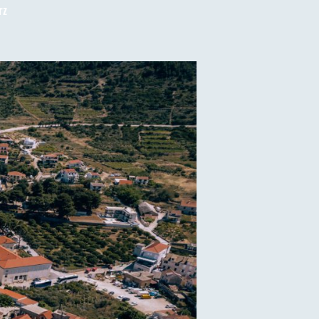
do
rz
Wyspa
Vis
w
Chorwacji.
Wakacje
i
zwiedzanie