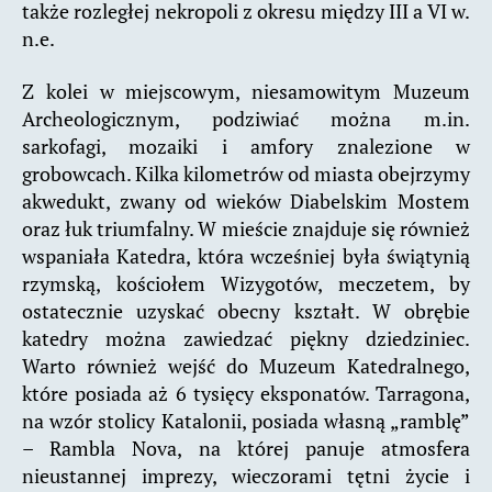
także rozległej nekropoli z okresu między III a VI w.
n.e.
Z kolei w miejscowym, niesamowitym Muzeum
Archeologicznym, podziwiać można m.in.
sarkofagi, mozaiki i amfory znalezione w
grobowcach. Kilka kilometrów od miasta obejrzymy
akwedukt, zwany od wieków Diabelskim Mostem
oraz łuk triumfalny. W mieście znajduje się również
wspaniała Katedra, która wcześniej była świątynią
rzymską, kościołem Wizygotów, meczetem, by
ostatecznie uzyskać obecny kształt. W obrębie
katedry można zawiedzać piękny dziedziniec.
Warto również wejść do Muzeum Katedralnego,
które posiada aż 6 tysięcy eksponatów. Tarragona,
na wzór stolicy Katalonii, posiada własną „ramblę”
– Rambla Nova, na której panuje atmosfera
nieustannej imprezy, wieczorami tętni życie i