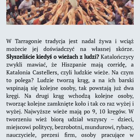
W Tarragonie tradycja jest nadal żywa i wciąż
możecie jej doświadczyć na własnej skórze.
Słyszeliście kiedyś o wieżach z ludzi?
Katalończycy
zwykli mawiać, że Hiszpanie mają corridę, a
Katalonia Castellers, czyli ludzkie wieże. Na czym
to polega? Ludzie tworzą krąg, a na ich barski
wspinają się kolejne osoby, tak powstają już dwa
kręgi. Na drugi krąg wchodzą kolejne osoby,
tworząc kolejne zamknięte koło i tak co raz wyżej i
wyżej. Najwyższe wieże mają po 9, 10 kręgów. W
tworzeniu wież biorą udział wszyscy – dzieci,
miejscowi politycy, bezrobotni, mundurowi, rybacy,
nauczyciele, prezesi firm, osoby pracujące w