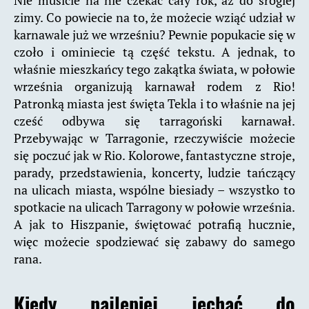
Nie musicie na nie czekać cały rok, aż do srogiej
zimy. Co powiecie na to, że możecie wziąć udział w
karnawale już we wrześniu? Pewnie popukacie się w
czoło i ominiecie tą część tekstu. A jednak, to
właśnie mieszkańcy tego zakątka świata, w połowie
września organizują karnawał rodem z Rio!
Patronką miasta jest święta Tekla i to właśnie na jej
cześć odbywa się tarragoński karnawał.
Przebywając w Tarragonie, rzeczywiście możecie
się poczuć jak w Rio. Kolorowe, fantastyczne stroje,
parady, przedstawienia, koncerty, ludzie tańczący
na ulicach miasta, wspólne biesiady – wszystko to
spotkacie na ulicach Tarragony w połowie września.
A jak to Hiszpanie, świętować potrafią hucznie,
więc możecie spodziewać się zabawy do samego
rana.
Kiedy najlepiej jechać do