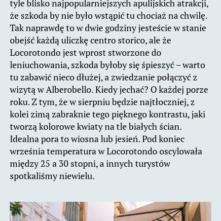
tyle blisko najpopularniejszych apulijskich atrakcji,
że szkoda by nie było wstąpić tu chociaż na chwilę.
Tak naprawdę to w dwie godziny jesteście w stanie
obejść każdą uliczkę centro storico, ale że
Locorotondo jest wprost stworzone do
leniuchowania, szkoda byłoby się śpieszyć – warto
tu zabawić nieco dłużej, a zwiedzanie połączyć z
wizytą w Alberobello. Kiedy jechać? O każdej porze
roku. Z tym, że w sierpniu będzie najtłoczniej, z
kolei zimą zabraknie tego pięknego kontrastu, jaki
tworzą kolorowe kwiaty na tle białych ścian.
Idealna pora to wiosna lub jesień. Pod koniec
września temperatura w Locorotondo oscylowała
między 25 a 30 stopni, a innych turystów
spotkaliśmy niewielu.