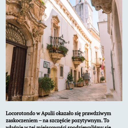
doliny
Valle
d’Itria
Locorotondo w Apulii okazało się prawdziwym
zaskoczeniem – na szczęście pozytywnym. To
właśnie w tej miejscowości spodziewaliśmy się