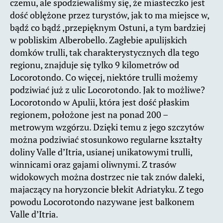
czemu, ale spodziewaliśmy się, że miasteczko jest
dość oblężone przez turystów, jak to ma miejsce w,
bądź co bądź ,przepięknym Ostuni, a tym bardziej
w pobliskim Alberobello. Zagłebie apulijskich
domków trulli, tak charakterystycznych dla tego
regionu, znajduje się tylko 9 kilometrów od
Locorotondo. Co więcej, niektóre trulli możemy
podziwiać już z ulic Locorotondo. Jak to możliwe?
Locorotondo w Apulii, która jest dość płaskim
regionem, położone jest na ponad 200 –
metrowym wzgórzu. Dzięki temu z jego szczytów
można podziwiać stosunkowo regularne kształty
doliny Valle d’Itria, usianej unikatowymi trulli,
winnicami oraz gajami oliwnymi. Z trasów
widokowych można dostrzec nie tak znów daleki,
majaczący na horyzoncie błekit Adriatyku. Z tego
powodu Locorotondo nazywane jest balkonem
Valle d’Itria.