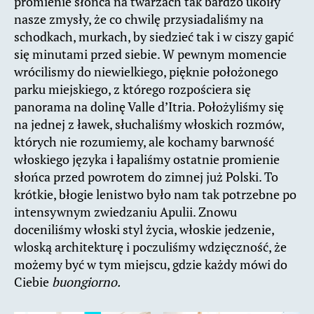
promienie słońca na twarzach tak bardzo ukoiły
nasze zmysły, że co chwilę przysiadaliśmy na
schodkach, murkach, by siedzieć tak i w ciszy gapić
się minutami przed siebie. W pewnym momencie
wrócilismy do niewielkiego, pięknie położonego
parku miejskiego, z którego rozpościera się
panorama na dolinę Valle d’Itria. Położyliśmy się
na jednej z ławek, słuchaliśmy włoskich rozmów,
których nie rozumiemy, ale kochamy barwność
włoskiego języka i łapaliśmy ostatnie promienie
słońca przed powrotem do zimnej już Polski. To
krótkie, błogie lenistwo było nam tak potrzebne po
intensywnym zwiedzaniu Apulii. Znowu
doceniliśmy włoski styl życia, włoskie jedzenie,
wloską architekturę i poczuliśmy wdzięczność, że
możemy być w tym miejscu, gdzie każdy mówi do
Ciebie
buongiorno.