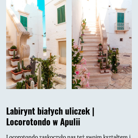
Labirynt białych uliczek |
Locorotondo w Apulii
Locorotondo zaskoczyło nas też swoim kształtem i