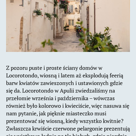
Z pozoru puste i proste ściany domów w
Locorotondo, wiosną i latem aż eksplodują feerią
barw kwiatów zawieszonych i ustawionych gdzie
się da. Locorotondo w Apulii zwiedzaliśmy na
przełomie września i października – wówczas
również było kolorowo i kwieciście, więc nasuwa się
nam pytanie, jak pięknie miasteczko musi
prezentować się wiosną, kiedy wszystko kwitnie?
Zwłaszcza krwiście czerwone pelargonie prezentują
się wyjątkowo ładnie na tle białych, gdzie niegdzie