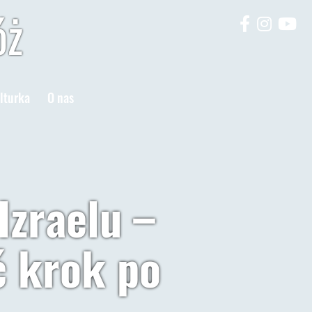
óż
lturka
O nas
Izraelu –
ść krok po