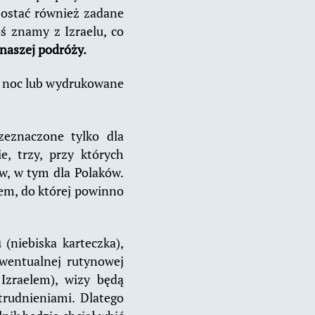
zostać również zadane
ś znamy z Izraelu, co
 naszej podróży.
ą noc lub wydrukowane
zeznaczone tylko dla
e, trzy, przy których
ów, w tym dla Polaków.
iem, do której powinno
u
(niebiska karteczka),
ewentualnej rutynowej
Izraelem), wizy będą
trudnieniami. Dlatego