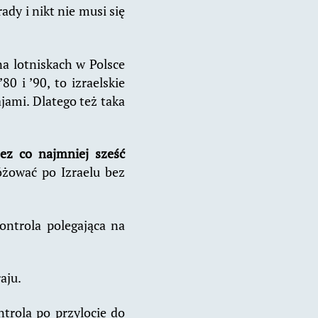
dy i nikt nie musi się
 na lotniskach w Polsce
0 i ’90, to izraelskie
jami. Dlatego też taka
z co najmniej sześć
żować po Izraelu bez
ontrola polegająca na
aju.
ntrola po przylocie do