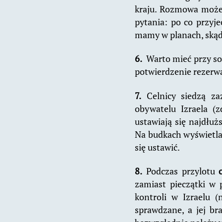
kraju. Rozmowa może 
pytania: po co przyj
mamy w planach, skąd
6.
Warto mieć przy s
potwierdzenie rezerwa
7.
Celnicy siedzą za
obywatelu Izraela (z
ustawiają się najdłuż
Na budkach wyświetlaj
się ustawić.
8.
Podczas przylotu
zamiast pieczątki w 
kontroli w Izraelu 
sprawdzane, a jej br