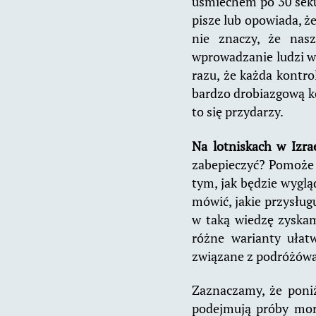
uśmiechem po 30 seku
pisze lub opowiada, że
nie znaczy, że nasz
wprowadzanie ludzi w 
razu, że każda kontrol
bardzo drobiazgową ko
to się przydarzy.
Na lotniskach w Izra
zabepieczyć? Pomoże 
tym, jak będzie wyglą
mówić, jakie przysług
w taką wiedzę zyskam
różne warianty uła
związane z podróżówa
Zaznaczamy, że poniż
podejmują próby moral