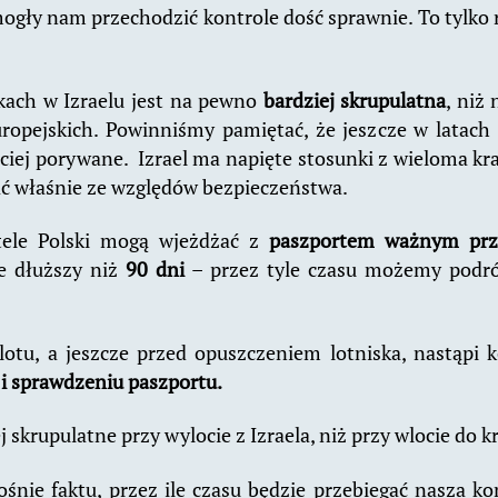
gły nam przechodzić kontrole dość sprawnie. To tylko ra
kach w Izraelu jest na pewno
bardziej skrupulatna
, niż
ropejskich. Powinniśmy pamiętać, że jeszcze w latach ’8
ciej porywane. Izrael ma napięte stosunki z wieloma kra
ć właśnie ze względów bezpieczeństwa.
ele Polski mogą wjeżdżać z
paszportem ważnym prze
ie dłuższy niż
90 dni
– przez tyle czasu możemy podró
otu, a jeszcze przed opuszczeniem lotniska, nastąpi k
i sprawdzeniu paszportu.
 skrupulatne przy wylocie z Izraela, niż przy wlocie do kr
nie faktu, przez ile czasu będzie przebiegać nasza ko