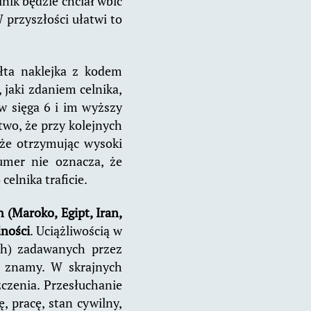
lnik będzie chciał wbić
przyszłości ułatwi to
łta naklejka z kodem
, jaki zdaniem celnika,
w sięga 6 i im wyższy
wo, że przy kolejnych
 że otrzymując wysoki
numer nie oznacza, że
celnika traficie.
 (Maroko, Egipt, Iran,
ności
. Uciążliwością w
ch) zadawanych przez
m znamy. W skrajnych
czenia. Przesłuchanie
 pracę, stan cywilny,