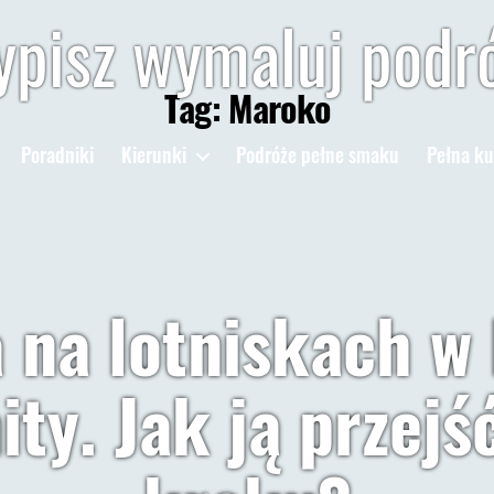
pisz wymaluj podr
Tag:
Maroko
Poradniki
Kierunki
Podróże pełne smaku
Pełna ku
 na lotniskach w 
ity. Jak ją przej