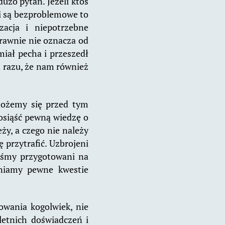
żo pytań. Jeżeli ktoś
o i są bezproblemowe to
zacja i niepotrzebne
prawnie nie oznacza od
miał pecha i przeszedł
d razu, że nam również
ożemy się przed tym
osiąść pewną wiedzę o
ży, a czego nie należy
 przytrafić. Uzbrojeni
teśmy przygotowani na
niamy pewne kwestie
owania kogolwiek, nie
oletnich doświadczeń i