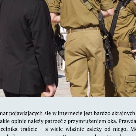
mat pojawiajacych sie w internecie jest bardzo skrajnych
kie opinie należy patrzeć z przymrużeniem oka. Prawda j
celnika traficie – a wiele właśnie zależy od niego. 