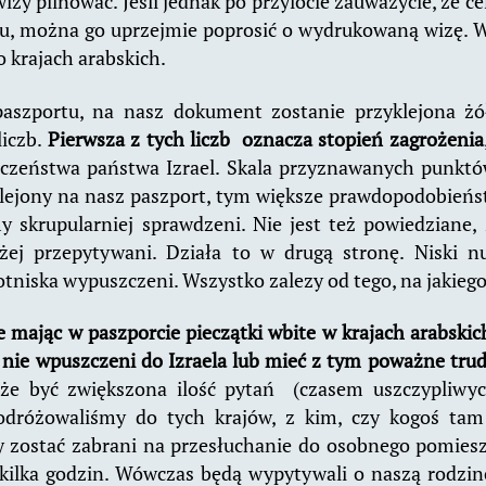
zy pilnować. Jeśli jednak po przylocie zauważycie, że ce
tu, można go uprzejmie poprosić o wydrukowaną wizę. W 
krajach arabskich.
aszportu, na nasz dokument zostanie przyklejona żó
liczb.
Pierwsza z tych liczb oznacza stopień zagrożenia
czeństwa państwa Izrael. Skala przyznawanych punktó
lejony na nasz paszport, tym większe prawdopodobieńst
y skrupularniej sprawdzeni. Nie jest też powiedziane,
żej przepytywani. Działa to w drugą stronę. Niski 
otniska wypuszczeni. Wszystko zalezy od tego, na jakiego 
e mając w paszporcie pieczątki wbite w krajach arabskich
nie wpuszczeni do Izraela lub mieć z tym poważne trud
że być zwiększona ilość pytań (czasem uszczypliwy
podróżowaliśmy do tych krajów, z kim, czy kogoś ta
zostać zabrani na przesłuchanie do osobnego pomiesz
ilka godzin. Wówczas będą wypytywali o naszą rodzinę,