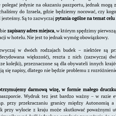
polegać jedynie na okazaniu paszportu, jednak mogą 
echaliśmy do Izraela, gdzie będziemy nocować, czy kogo
 jesteśmy. Są to zazwyczaj
pytania ogólne na temat celu
obie
zapisany adres miejsca
, w którym spędzimy pierwsz
cji w hotelu. Nie jest to jednak wymóg obowiązkowy.
zwyczaj w dwóch rodzajach budek – niektóre są pr
decydowana większość), reszta z nich (zazwyczaj dwi
sze kolejki), przeznaczone są dla obywateli innych kraj
ą się napisy, dlatego nie będzie problemu z rozróżnien
otrzymujemy darmową wizę, w formie małego druczk
paszporcie. Wydruk tez jest bardzo ważny – w razie 
(np. przy przekraczaniu granicy między Autonomią a 
ak przy wylocie z kraju może skutkować poważnymi u