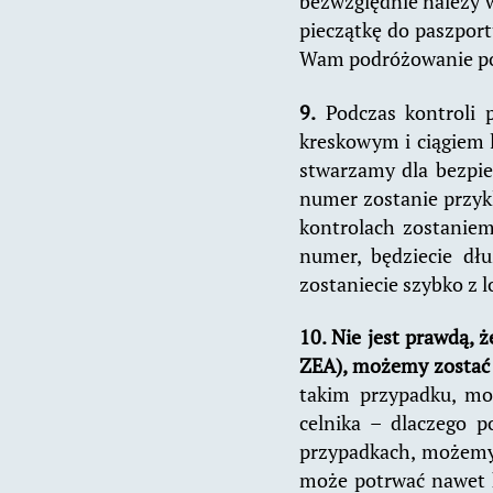
bezwzględnie należy wi
pieczątkę do paszpor
Wam podróżowanie po 
9.
Podczas kontroli p
kreskowym i ciągiem 
stwarzamy dla bezpie
numer zostanie przyk
kontrolach zostaniem
numer, będziecie dłu
zostaniecie szybko z l
10. Nie jest prawdą, ż
ZEA), możemy zostać 
takim przypadku, mo
celnika – dlaczego 
przypadkach, możemy 
może potrwać nawet k