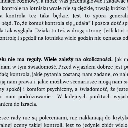
ndach rozmowy, a może Was przemaglować i zadawac du
 kontrole na lotnisku wcale nie są ciężkie, trwają krótk
a kontrola też taka będzie. Jest to spora generali
błąd. To, że komuś kontrola się „udała” i poszła dość s
a tak wygląda. Działa to też w drugą stronę. Jeśli ktoś 
ntrolę i spędził na lotnisku wiele godzin nie oznacza o
elu nie ma reguły. Wiele zależy na okoliczności.
Jak m
nam w tym świadomość. Przed wyjazdem dobrze jest p
dałą kontrola, jakie pytania zostaną nam zadane, co nale
ują nam prawa i jakie możliwe scenariusze mogą nam się
y spokój i komfort psychiczny, a świadomość, że jes
twi nam podróżowanie. W kolejnych punktach wyjaś
niem do Izraela.
sze rady nie są poleceniami, nie nakłaniają do krytyk
nej oceny takiej kontroli. Jest to jedynie zbiór wiel