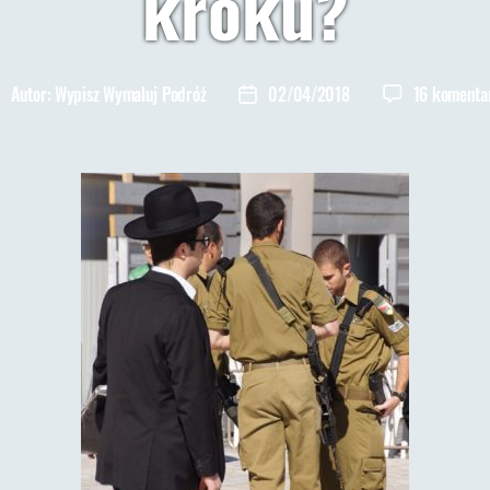
kroku?
Autor:
Wypisz Wymaluj Podróż
02/04/2018
16 komenta
utor
Data
pisu
wpisu