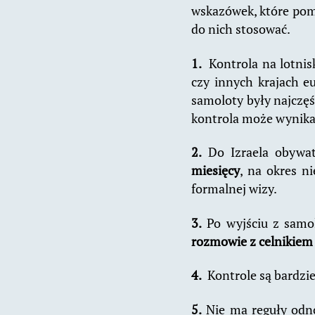
wskazówek, które pomo
do nich stosować.
1.
Kontrola na lotnis
czy innych krajach eu
samoloty były najczęś
kontrola może wynika
2.
Do Izraela obywat
miesięcy
, na okres n
formalnej wizy.
3.
Po wyjściu z samol
rozmowie z celnikiem 
4.
Kontrole są bardziej
5.
Nie ma reguły odnoś