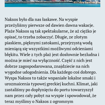
Naksos było dla nas łaskawe. Na wyspie
przeżyliśmy pierwsze od dawien dawna wakacje.
Plaże Naksos są tak spektakularne, że aż ciężko je
opisać, to trzeba zobaczyć. Długie, ze złotym
piaskiem, pięknymi zatokami, przejrzystą wodą
mieniącą się wszystkimi możliwymi odcieniami
błękitu. Wiele z tych plaż jest dosłownie bezludna i
można je mieć na wyłączność. Część z nich jest
dobrze zagospodarowana, znajdziecie na nich
wygodne udogodnienia. Dla każdego coś dobrego.
Wyspa Naksos to także wspaniałe lokalne smaki i
urozmaicenia typowej greckiej kuchni. Klimat, jaki
zastaliśmy po dopłynięciu do portu towarzyszył
nam przez cały pobyt na wyspie i spowodował, że
teraz myślimy o Naksos z ogromnym