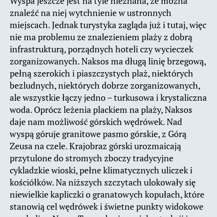
Wyspa jeszcze jest na tyle nieznana, że można
znaleźć na niej wytchnienie w ustronnych
miejscach. Jednak turystyka zagląda już i tutaj, więc
nie ma problemu ze znalezieniem plaży z dobrą
infrastrukturą, porządnych hoteli czy wycieczek
zorganizowanych. Naksos ma długą linię brzegową,
pełną szerokich i piaszczystych plaż, niektórych
bezludnych, niektórych dobrze zorganizowanych,
ale wszystkie łączy jedno – turkusowa i krystaliczna
woda. Oprócz leżenia plackiem na plaży, Naksos
daje nam możliwość górskich wędrówek. Nad
wyspą góruje granitowe pasmo górskie, z Górą
Zeusa na czele. Krajobraz górski urozmaicają
przytulone do stromych zboczy tradycyjne
cykladzkie wioski, pełne klimatycznych uliczek i
kościółków. Na niższych szczytach ulokowały się
niewielkie kapliczki o granatowych kopułach, które
stanowią cel wędrówek i świetne punkty widokowe