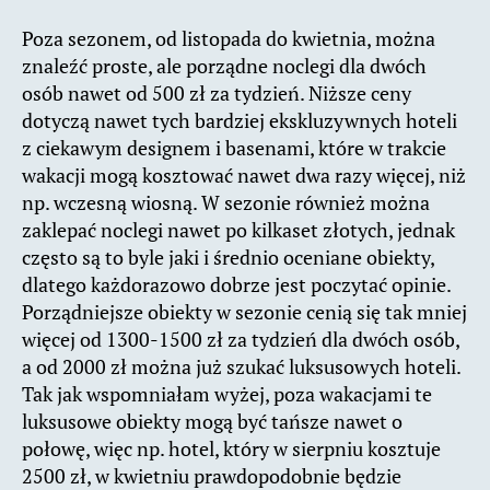
Poza sezonem, od listopada do kwietnia, można
znaleźć proste, ale porządne noclegi dla dwóch
osób nawet od 500 zł za tydzień. Niższe ceny
dotyczą nawet tych bardziej ekskluzywnych hoteli
z ciekawym designem i basenami, które w trakcie
wakacji mogą kosztować nawet dwa razy więcej, niż
np. wczesną wiosną. W sezonie również można
zaklepać noclegi nawet po kilkaset złotych, jednak
często są to byle jaki i średnio oceniane obiekty,
dlatego każdorazowo dobrze jest poczytać opinie.
Porządniejsze obiekty w sezonie cenią się tak mniej
więcej od 1300-1500 zł za tydzień dla dwóch osób,
a od 2000 zł można już szukać luksusowych hoteli.
Tak jak wspomniałam wyżej, poza wakacjami te
luksusowe obiekty mogą być tańsze nawet o
połowę, więc np. hotel, który w sierpniu kosztuje
2500 zł, w kwietniu prawdopodobnie będzie