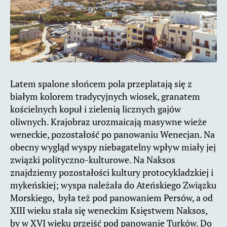
Latem spalone słońcem pola przeplatają się z
białym kolorem tradycyjnych wiosek, granatem
kościelnych kopuł i zielenią licznych gajów
oliwnych. Krajobraz urozmaicają masywne wieże
weneckie, pozostałość po panowaniu Wenecjan. Na
obecny wygląd wyspy niebagatelny wpływ miały jej
związki polityczno-kulturowe. Na Naksos
znajdziemy pozostałości kultury protocykladzkiej i
mykeńskiej; wyspa należała do Ateńskiego Związku
Morskiego, była też pod panowaniem Persów, a od
XIII wieku stała się weneckim Księstwem Naksos,
by w XVI wieku przejść pod panowanie Turków. Do