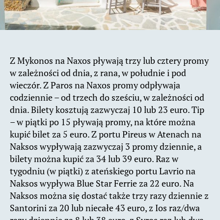
Z Mykonos na Naxos pływają trzy lub cztery promy
w zależności od dnia, z rana, w południe i pod
wieczór. Z Paros na Naxos promy odpływaja
codziennie – od trzech do sześciu, w zależności od
dnia. Bilety kosztują zazwyczaj 10 lub 23 euro. Tip
– w piątki po 15 pływają promy, na które można
kupić bilet za 5 euro. Z portu Pireus w Atenach na
Naksos wypływają zazwyczaj 3 promy dziennie, a
bilety można kupić za 34 lub 39 euro. Raz w
tygodniu (w piątki) z ateńskiego portu Lavrio na
Naksos wypływa Blue Star Ferrie za 22 euro. Na
Naksos można się dostać także trzy razy dziennie z
Santorini za 20 lub niecałe 43 euro, z Ios raz/dwa
razy dziennie za 8 lub 38 euro, z Syros raz lub dwa