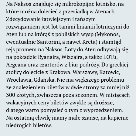
Na Naksos znajduje się mikrokopijne lotnisko, na
które można dolecieć z przesiadką w Atenach.
Zdecydowanie łatwiejszym i tańszym
rozwiązaniem jest lot tanimi liniamii lotniczymi do
Aten lub na którąś z pobliskich wysp (Mykonos,
ewentualnie Santorini, a nawet Kreta) i stamtąd
rejs promem na Naksos. Loty do Aten odbywają się
na pokładzie Ryanaira, Wizzaira, a także LOTu,
Aegeana oraz czarterów z biur podróży. Do greckiej
stolicy dolecicie z Krakowa, Warszawy, Katowic,
Wrocławia, Gdańska. Nie ma większego problemu
ze znalezieniem biletów w dwie strony za mniej niż
300 złotych, zwłaszcza poza sezonem. W misiącach
wakacyjnych ceny biletów zwykle są droższe,
dlatego warto pomysleć o tym z wyprzedzeniem.
Na ostatnią chwilę mamy małe szanse, na kupienie
niedrogich biletów.