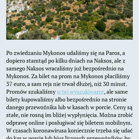
Po zwiedzaniu Mykonos udaliśmy się na Paros, a
dopiero stamtąd po kilku dniach na Naksos, ale z
samego Naksos wracaliśmy już bezpośrednio na
Mykonos. Za bilet na prom na Mykonos płaciliśmy
37 euro, a sam rejs nie trwał dłużej, niż 30 minut.
Promów szukaliśmy
w tej wyszukiwarce
, ale same
bilety kupowaliśmy albo bezpośrednio na stronie
danego przewoźnika lub w kasach w porcie. Ceny są
stałe, nie rosną im bliżej wypłynięcia. Można zrobić
odprawę online i posługiwać się biletem mobilnym.
W czasach koronawirusa koniecznie trzeba się udać
do kas w porcie lub biur licznych przewoźników, by