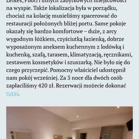
Lefkes, Filoti i innych zabytkowych miejscowości
na wyspie. Także lokalizacja była w porządku,
chociaż na kolację musieliśmy spacerować do
restauracji położonych bliżej portu. Same pokoje
okazały się bardzo komfortowe – duże, z arcy
wygodnym łóżkiem, czyściutką łazienką, dobrze
wyposażonym aneksem kuchennym z lodówką i
kuchenką, szafą, tarasem, klimatyzacją, ręcznikami,
zestawem kosmetyków i szuszarką. Nie było się do
czego przyczepić. Pomocny właściciel udostępnił
nam pokój wcześniej. Za 3 noce dla dwóch osób
zapłaciliśmy 420 zł. Rezerwacji możecie dokonać
tutaj
.