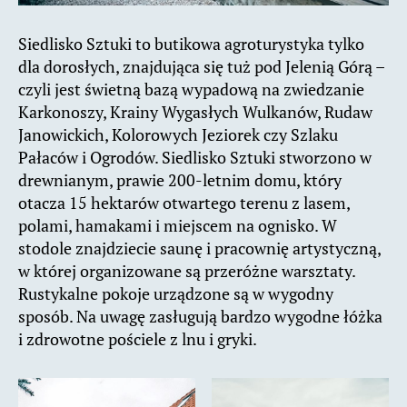
Siedlisko Sztuki to butikowa agroturystyka tylko
dla dorosłych, znajdująca się tuż pod Jelenią Górą –
czyli jest świetną bazą wypadową na zwiedzanie
Karkonoszy, Krainy Wygasłych Wulkanów, Rudaw
Janowickich, Kolorowych Jeziorek czy Szlaku
Pałaców i Ogrodów. Siedlisko Sztuki stworzono w
drewnianym, prawie 200-letnim domu, który
otacza 15 hektarów otwartego terenu z lasem,
polami, hamakami i miejscem na ognisko. W
stodole znajdziecie saunę i pracownię artystyczną,
w której organizowane są przeróżne warsztaty.
Rustykalne pokoje urządzone są w wygodny
sposób. Na uwagę zasługują bardzo wygodne łóżka
i zdrowotne pościele z lnu i gryki.