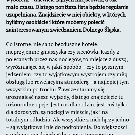
mało czasu. Dlatego poniższa lista będzie regulanie
uzupełniana. Znajdziecie w niej obiekty, w których
byliśmy osobiście i które możemy polecić
zainteresowanym zwiedzaniem Dolnego Śląska.
Co istotne, nie sa to bezduszne hotele,
nieprzyjemne gmaszyska czy sieciówki. Każdy z
polecanych przez nas noclegów, to miejsce z duszą,
wyróżniające się w jakiś spobób – czy to pysznym
jedzeniem, czy to wyjątkowym wystrojem czy miłą
obsługą lub rewelacyjną atmosferą – a najlepiej tym
wszystkim po trochu. Zawsze staramy się
urozmaicać nasze wyjazdy, dlatego znajdziecie tu
różnorodne opcje. Jest coś dla rodzin, jest coś tylko
dla dorosłych, są noclegi w mieście, jak i na
totalnym odludziu. Ale wszystkie z nich łączy jedno
– są wyjątkowe i nie do podrobienia. Do większości
z nich można dojechać bez auta, transportem