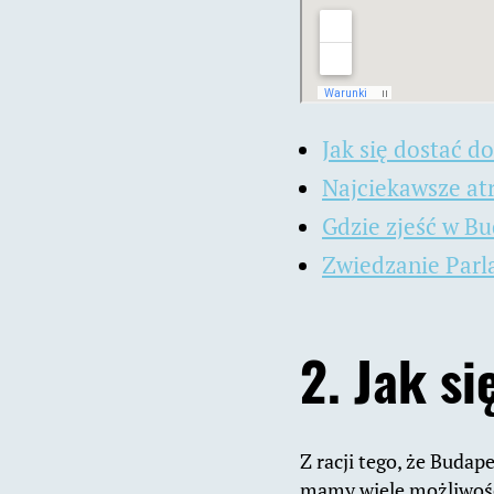
Jak się dostać d
Najciekawsze at
Gdzie zjeść w B
Zwiedzanie Par
2. Jak s
Z racji tego, że Budap
mamy wiele możliwości