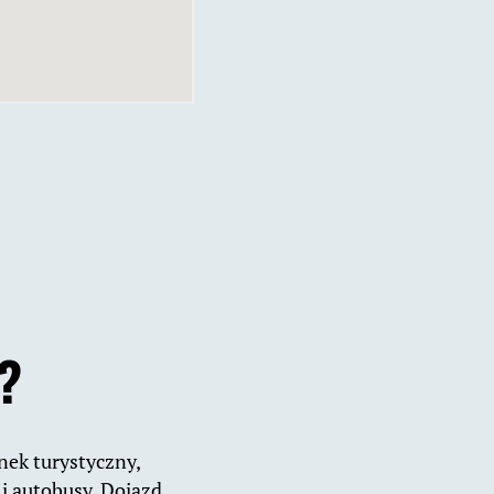
?
unek turystyczny,
 i autobusy. Dojazd