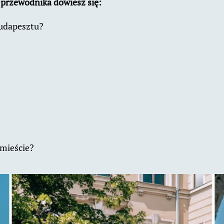
o przewodnika dowiesz się:
Budapesztu?
 mieście?