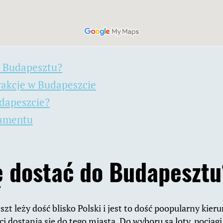
o Budapesztu?
rakcje w Budapeszcie
udapeszcie?
lamentu
ię dostać do Budapesztu
eszt leży dość blisko Polski i jest to dość poopularny kier
 dostania się do tego miasta. Do wyboru są loty, pociągi