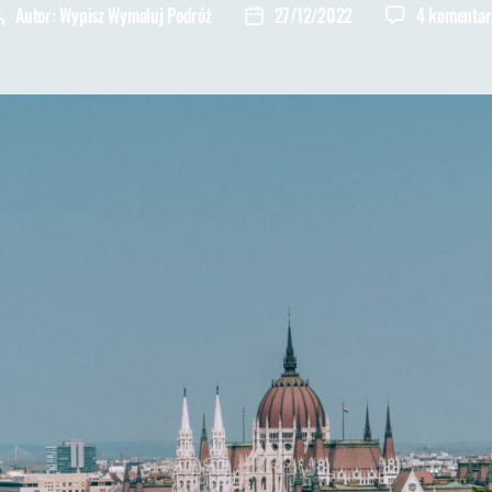
Autor:
Wypisz Wymaluj Podróż
27/12/2022
4 komentar
Autor
Data
wpisu
wpisu