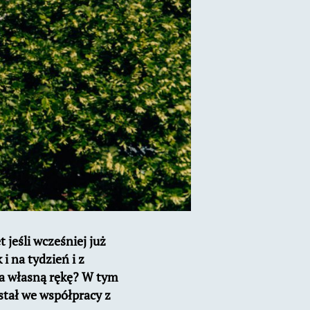
jeśli wcześniej już
i na tydzień i z
na własną rękę? W tym
tał we współpracy z