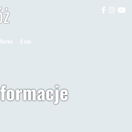
óż
lturka
O nas
nformacje