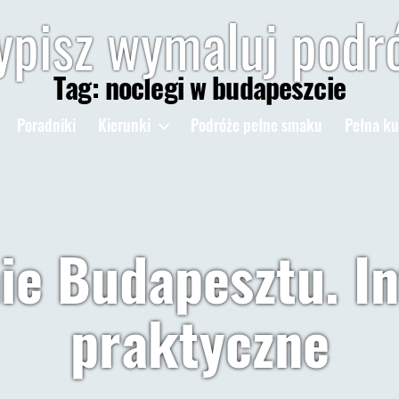
pisz wymaluj podr
Tag:
noclegi w budapeszcie
Poradniki
Kierunki
Podróże pełne smaku
Pełna ku
ie Budapesztu. I
praktyczne