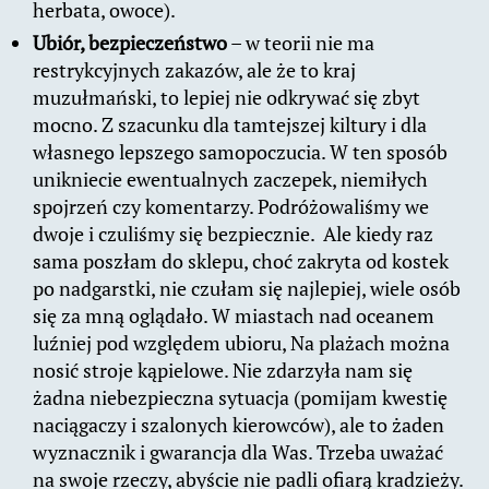
herbata, owoce).
Ubiór, bezpieczeństwo
– w teorii nie ma
restrykcyjnych zakazów, ale że to kraj
muzułmański, to lepiej nie odkrywać się zbyt
mocno. Z szacunku dla tamtejszej kiltury i dla
własnego lepszego samopoczucia. W ten sposób
unikniecie ewentualnych zaczepek, niemiłych
spojrzeń czy komentarzy. Podróżowaliśmy we
dwoje i czuliśmy się bezpiecznie. Ale kiedy raz
sama poszłam do sklepu, choć zakryta od kostek
po nadgarstki, nie czułam się najlepiej, wiele osób
się za mną oglądało. W miastach nad oceanem
luźniej pod względem ubioru, Na plażach można
nosić stroje kąpielowe. Nie zdarzyła nam się
żadna niebezpieczna sytuacja (pomijam kwestię
naciągaczy i szalonych kierowców), ale to żaden
wyznacznik i gwarancja dla Was. Trzeba uważać
na swoje rzeczy, abyście nie padli ofiarą kradzieży.