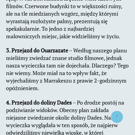
filmów. Czerwone budynki to w większości ruiny,
ale na tle miedzianych wzgórz, między którymi
wyrastają rozłożyste palmy, prezentują się
spekakularnie. To jedno z najbardziej
malowniczych miejsc, jakie widzieliśmy w życiu.
3. Przejazd do Ouarzazate
– Według naszego planu
mieliśmy zwiedzać znane studio filmowe, jednak
nasza wycieczka tam nie dojechała. Dlaczego? Tego
nie wiemy. Może miał na to wpływ fakt, że
wyjechaliśmy z Marrakeszu z prawie 2-godzinnym
opóźnieniem.
4. Przejazd do doliny Dades
– Po drodze postój na
podziwianie widoków. Obecny plan zakłada
↑
niejasne zwiedzanie okolic doliny Dades. Nasza
wycieczka wyglądała w ten sposób, że najpierw
odwiedziliśmy niewielką wioskę, w której