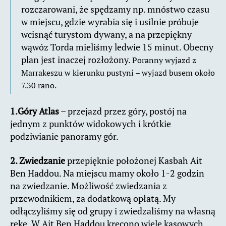
rozczarowani, że spędzamy np. mnóstwo czasu
w miejscu, gdzie wyrabia się i usilnie próbuje
wcisnąć turystom dywany, a na przepiękny
wąwóz Torda mieliśmy ledwie 15 minut. Obecny
plan jest inaczej rozłożony.
Poranny wyjazd z
Marrakeszu w kierunku pustyni – wyjazd busem około
7.30 rano.
1.Góry Atlas
– przejazd przez góry, postój na
jednym z punktów widokowych i krótkie
podziwianie panoramy gór.
2. Zwiedzanie
przepięknie położonej Kasbah Ait
Ben Haddou. Na miejscu mamy około 1-2 godzin
na zwiedzanie. Możliwość zwiedzania z
przewodnikiem, za dodatkową opłatą. My
odłączyliśmy się od grupy i zwiedzaliśmy na własną
rękę. W Ait Ben Haddou kręcono wiele kasowych