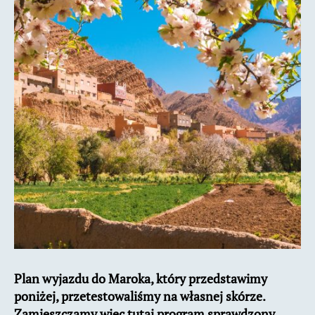
w
Maroku
Plan wyjazdu do Maroka, który przedstawimy
poniżej, przetestowaliśmy na własnej skórze.
Zamieszczamy więc tutaj program sprawdzony,