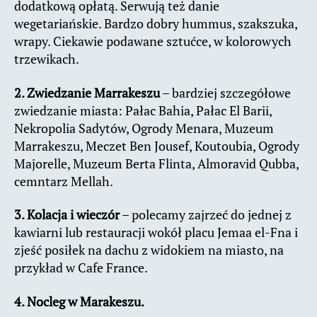
dodatkową opłatą. Serwują też danie
wegetariańskie. Bardzo dobry hummus, szakszuka,
wrapy. Ciekawie podawane sztućce, w kolorowych
trzewikach.
2. Zwiedzanie Marrakeszu
– bardziej szczegółowe
zwiedzanie miasta: Pałac Bahia, Pałac El Barii,
Nekropolia Sadytów, Ogrody Menara, Muzeum
Marrakeszu, Meczet Ben Jousef, Koutoubia, Ogrody
Majorelle, Muzeum Berta Flinta, Almoravid Qubba,
cemntarz Mellah.
3. Kolacja i wieczór
– polecamy zajrzeć do jednej z
kawiarni lub restauracji wokół placu Jemaa el-Fna i
zjeść posiłek na dachu z widokiem na miasto, na
przykład w Cafe France.
4. Nocleg w Marakeszu.