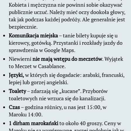
Kobieta i mężczyzna nie powinni sobie okazywać
publicznie uczuć. Należy mieć oczy dookoła głowy,
tak jak podczas każdej podróży. Ale generalnie jest
bezpiecznie.
Komunikacja miejska
– tanie bilety kupuje się u
kierowcy, gotówką. Przystanki i rozkłady jazdy do
sprawdzenia w Google Maps.
Niewierni
nie mają wstępu do meczetów
. Wyjątek
to Meczet w Casablance.
Języki,
w których się dogadacie: arabski, francuski,
lepiej lub gorzej angielski.
Toalety
– zdarzają się „kucane”. Przyborów
toaletowych nie wrzuca się do kanalizacji.
Czas
– godzina różnicy, u nas jest 15:00, w
Maroku 14:00.
1 dirham marokański
to około 40 groszy. Ceny w
Maroku nie są wygórowane, raczej podobnie jak w