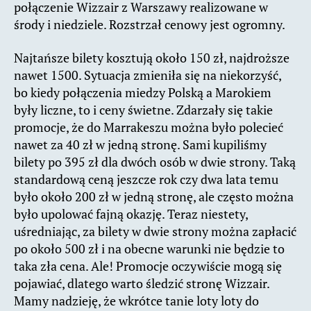
połączenie Wizzair z Warszawy realizowane w
środy i niedziele. Rozstrzał cenowy jest ogromny.
Najtańsze bilety kosztują około 150 zł, najdroższe
nawet 1500. Sytuacja zmieniła się na niekorzyść,
bo kiedy połączenia miedzy Polską a Marokiem
były liczne, to i ceny świetne. Zdarzały się takie
promocje, że do Marrakeszu można było polecieć
nawet za 40 zł w jedną stronę. Sami kupiliśmy
bilety po 395 zł dla dwóch osób w dwie strony. Taką
standardową ceną jeszcze rok czy dwa lata temu
było około 200 zł w jedną stronę, ale często można
było upolować fajną okazję. Teraz niestety,
uśredniając, za bilety w dwie strony można zapłacić
po około 500 zł i na obecne warunki nie będzie to
taka zła cena. Ale! Promocje oczywiście mogą się
pojawiać, dlatego warto śledzić stronę Wizzair.
Mamy nadzieję, że wkrótce tanie loty loty do