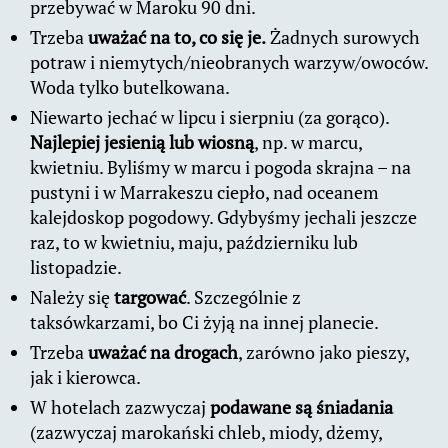
przebywać w Maroku 90 dni.
Trzeba
uważać na to, co się je.
Żadnych surowych
potraw i niemytych/nieobranych warzyw/owoców.
Woda tylko butelkowana.
Niewarto jechać w lipcu i sierpniu (za gorąco).
Najlepiej jesienią lub wiosną
, np. w marcu,
kwietniu. Byliśmy w marcu i pogoda skrajna – na
pustyni i w Marrakeszu ciepło, nad oceanem
kalejdoskop pogodowy. Gdybyśmy jechali jeszcze
raz, to w kwietniu, maju, październiku lub
listopadzie.
Należy się
targować
. Szczególnie z
taksówkarzami, bo Ci żyją na innej planecie.
Trzeba
uważać na drogach
, zarówno jako pieszy,
jak i kierowca.
W hotelach zazwyczaj
podawane są śniadania
(zazwyczaj marokański chleb, miody, dżemy,