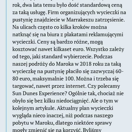
rok, dwa lata temu było dość standardową ceną
za taką usługę. Firm organizujących wycieczki na
pustynię znajdziecie w Marrakeszu zatrzęsienie.
Na ulicach często co kilka kroków można
natknąć się na biura z plakatami reklamującymi
wycieczki. Ceny są bardzo różne, mogą
kosztować nawet kilkaset euro. Wszystko zależy
od tego, jaki standard wybierzecie. Podczas
naszej podróży do Maroka w 2018 roku za taką
wycieczkę na pustynię płaciło się zazwyczaj 60-
80 euro, maksymalnie 100. Można i trzeba się
targować, nawet przez internet. Czy polecamy
Sun Dunes Experience? Ogólnie tak, chociaż nie
obyło się bez kilku niedociągnięć. Ale o tym w
kolejnym artykule. Aktualny plan wycieczki
wygląda nieco inaczej, niż podczas naszego
pobytu w Maroku, dlatego niektóre sprawy
mogły zmienić się na korzyść. Byliśmy