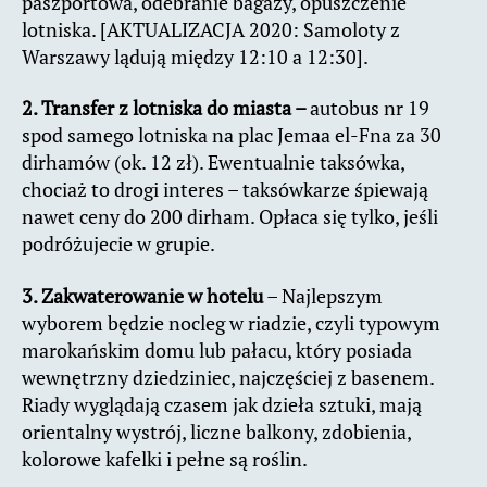
paszportowa, odebranie bagaży, opuszczenie
lotniska. [AKTUALIZACJA 2020: Samoloty z
Warszawy lądują między 12:10 a 12:30].
2. Transfer z lotniska do miasta –
autobus nr 19
spod samego lotniska na plac Jemaa el-Fna za 30
dirhamów (ok. 12 zł). Ewentualnie taksówka,
chociaż to drogi interes – taksówkarze śpiewają
nawet ceny do 200 dirham. Opłaca się tylko, jeśli
podróżujecie w grupie.
3. Zakwaterowanie w hotelu
– Najlepszym
wyborem będzie nocleg w riadzie, czyli typowym
marokańskim domu lub pałacu, który posiada
wewnętrzny dziedziniec, najczęściej z basenem.
Riady wyglądają czasem jak dzieła sztuki, mają
orientalny wystrój, liczne balkony, zdobienia,
kolorowe kafelki i pełne są roślin.