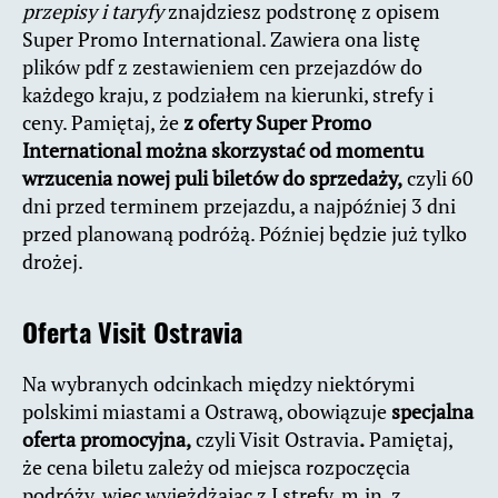
przepisy i taryfy
znajdziesz podstronę z opisem
Super Promo International. Zawiera ona listę
plików pdf z zestawieniem cen przejazdów do
każdego kraju, z podziałem na kierunki, strefy i
ceny. Pamiętaj, że
z oferty Super Promo
International można skorzystać od momentu
wrzucenia nowej puli biletów do sprzedaży,
czyli 60
dni przed terminem przejazdu, a najpóźniej 3 dni
przed planowaną podróżą. Później będzie już tylko
drożej.
Oferta Visit Ostravia
Na wybranych odcinkach między niektórymi
polskimi miastami a Ostrawą, obowiązuje
specjalna
oferta promocyjna,
czyli Visit Ostravia
.
Pamiętaj,
że cena biletu zależy od miejsca rozpoczęcia
podróży, więc wyjeżdżając z I strefy, m.in. z