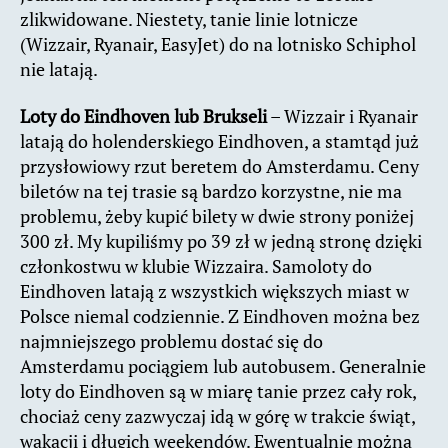
zlikwidowane. Niestety, tanie linie lotnicze
(Wizzair, Ryanair, EasyJet) do na lotnisko Schiphol
nie latają.
Loty do Eindhoven lub Brukseli
– Wizzair i Ryanair
latają do holenderskiego Eindhoven, a stamtąd już
przysłowiowy rzut beretem do Amsterdamu. Ceny
biletów na tej trasie są bardzo korzystne, nie ma
problemu, żeby kupić bilety w dwie strony poniżej
300 zł. My kupiliśmy po 39 zł w jedną stronę dzięki
członkostwu w klubie Wizzaira. Samoloty do
Eindhoven latają z wszystkich większych miast w
Polsce niemal codziennie. Z Eindhoven można bez
najmniejszego problemu dostać się do
Amsterdamu pociągiem lub autobusem. Generalnie
loty do Eindhoven są w miarę tanie przez cały rok,
chociaż ceny zazwyczaj idą w górę w trakcie świąt,
wakacji i długich weekendów. Ewentualnie można