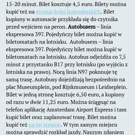
15-20 minut. Bilet kosztuje 4,5 euro. Bilety można
kupić też na
stronie kolei holenderskich
. Bilet
kupiony w automacie przykłada się do czytnika
przed wejściem na peron.
Autobusem
– linia
ekspresowa 397. Pojedyńczy bilet można kupić w
biletomatach na lotnisku. Autobusem – linia
ekspresowa 397. Pojedyńczy bilet można kupić w
biletomatach na lotnisku. Autobus odjeżdża co 7,5
minut z przystanku B17 przy lotnisku (po wyjściu z
lotniska na prawo). Nocą linia N97 pokonuje tę
samą trasę. Autobusy dojeżdżają bezpośrednio na
plac Museumplein, pod Rijskmuseum i Leidseplein.
Bilet w jedną stronę kosztuje 6,50 euro, a kupiony
od razu w dwie 11,25 euro. Można ściągnąć na
telefon aplikację Amsterdam Airport Express i tam
kupić bilet oraz zaplanować trasę. Bilet można
kupić też
na tej stronie
. W tym samym miejscu
można sprawdzić rozkład jazdy. Naszym zdaniem