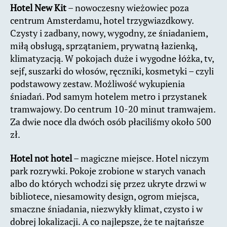
Hotel New Kit
– nowoczesny wieżowiec poza
centrum Amsterdamu, hotel trzygwiazdkowy.
Czysty i zadbany, nowy, wygodny, ze śniadaniem,
miłą obsługą, sprzątaniem, prywatną łazienką,
klimatyzacją. W pokojach duże i wygodne łóżka, tv,
sejf, suszarki do włosów, ręczniki, kosmetyki – czyli
podstawowy zestaw. Możliwość wykupienia
śniadań. Pod samym hotelem metro i przystanek
tramwajowy. Do centrum 10-20 minut tramwajem.
Za dwie noce dla dwóch osób płaciliśmy około 500
zł.
Hotel not hotel
– magiczne miejsce. Hotel niczym
park rozrywki. Pokoje zrobione w starych vanach
albo do których wchodzi się przez ukryte drzwi w
bibliotece, niesamowity design, ogrom miejsca,
smaczne śniadania, niezwykły klimat, czysto i w
dobrej lokalizacji. A co najlepsze, że te najtańsze