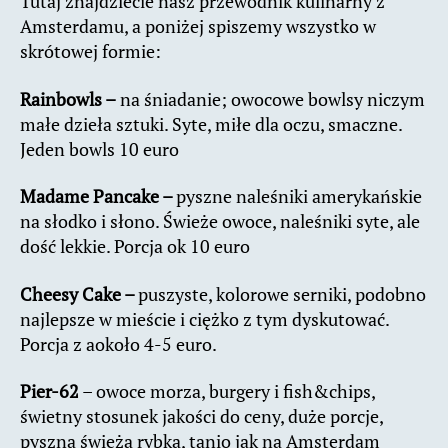
Tutaj znajdziecie nasz przewodnik kulinarny z
Amsterdamu, a poniżej spiszemy wszystko w
skrótowej formie:
Rainbowls –
na śniadanie; owocowe bowlsy niczym
małe dzieła sztuki. Syte, miłe dla oczu, smaczne.
Jeden bowls 10 euro
Madame Pancake –
pyszne naleśniki amerykańskie
na słodko i słono. Świeże owoce, naleśniki syte, ale
dość lekkie. Porcja ok 10 euro
Cheesy Cake –
puszyste, kolorowe serniki, podobno
najlepsze w mieście i ciężko z tym dyskutować.
Porcja z aokoło 4-5 euro.
Pier-
62
– owoce morza, burgery i fish&chips,
świetny stosunek jakości do ceny, duże porcje,
pyszna świeża rybka, tanio jak na Amsterdam