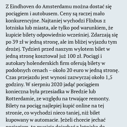
Z Eindhoven do Amsterdamu można dostać się
pociągiem i autobusem. Ceny są raczej mało
konkurencyjne. Najtaniej wychodzi Flixbus z
lotniska lub miasta, ale tylko pod warunkiem, że
kupicie bilety odpowiednio wcześniej. Zdarzają się
po 39 zł w jedną stronę, ale im bliżej wyjazdu tym
drożej. Tydzień przed naszym wylotem bilet w
jedną stronę kosztował już 100 zł. Pociągi i
autokary holenderskich firm oferują bilety w
podobnych cenach – około 20 euro w jedną stronę.
Czas przejazdu jest wynosi zazwyczaj około 1,5
godziny. W sierpniu 2020 jadąć pociągiem
konieczna była przesiadka w Bredzie lub
Rotterdamie, ze względu na trwające remonty.
Bilety na pociąg najlepiej kupić online na tej
stronie, co wychodzi nieco taniej, niż bilet
kupowany w automacie. Jeżeli chcecie jechać
pociągiem, to musicie dojechać z lotniska do