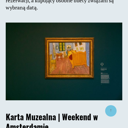
rezerwacji, a kupujący osobne bilety związani są
wybraną datą.
↑
Karta Muzealna |
Weekend w
Amsterdamie