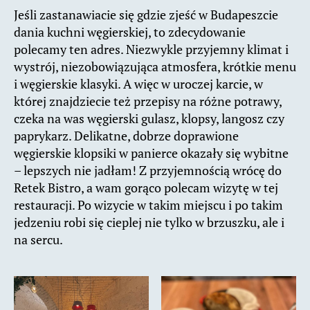
Jeśli zastanawiacie się gdzie zjeść w Budapeszcie
dania kuchni węgierskiej, to zdecydowanie
polecamy ten adres. Niezwykle przyjemny klimat i
wystrój, niezobowiązująca atmosfera, krótkie menu
i węgierskie klasyki. A więc w uroczej karcie, w
której znajdziecie też przepisy na różne potrawy,
czeka na was węgierski gulasz, klopsy, langosz czy
paprykarz. Delikatne, dobrze doprawione
węgierskie klopsiki w panierce okazały się wybitne
– lepszych nie jadłam! Z przyjemnością wrócę do
Retek Bistro, a wam gorąco polecam wizytę w tej
restauracji. Po wizycie w takim miejscu i po takim
jedzeniu robi się cieplej nie tylko w brzuszku, ale i
na sercu.