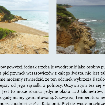
 słów powyżej, jednak trzeba je wyodrębnić jako osobny p
 pielgrzymek wczasowiczów z całego świata, nie jest ta
nie możemy stwierdzić, że ten odcinek wybrzeża Katalon
iejszy od jego sąsiadki z północy. Oczywistym też się 
j. Jest to może różnica jedynie około 150 kilometrów, 
pogodę mamy gwarantowaną. Zazwyczaj temperatura jes
no-zachodniej części Katalonii. Płytkie wody przybrze