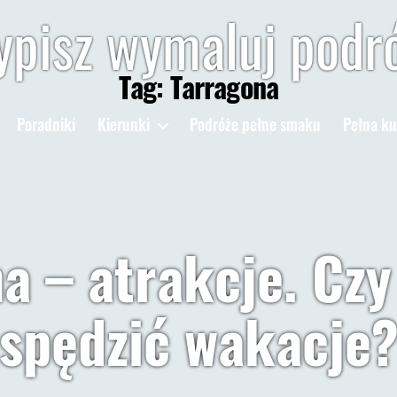
pisz wymaluj podr
Tag:
Tarragona
Poradniki
Kierunki
Podróże pełne smaku
Pełna ku
a – atrakcje. Czy
spędzić wakacje