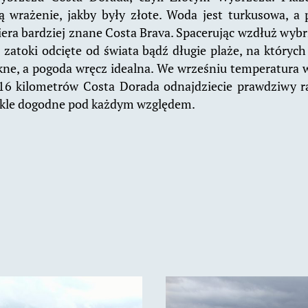
ją wrażenie, jakby były złote. Woda jest turkusowa, a 
era bardziej znane Costa Brava. Spacerując wzdłuż wyb
e zatoki odcięte od świata bądź długie plaże, na których
ękne, a pogoda wręcz idealna. We wrześniu temperatura
216 kilometrów Costa Dorada odnajdziecie prawdziwy ra
ykle dogodne pod każdym względem.