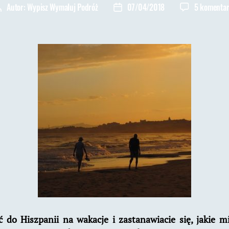
Autor:
Wypisz Wymaluj Podróż
07/04/2018
5 komentar
Autor
Data
wpisu
wpisu
ć do Hiszpanii na wakacje i zastanawiacie się, jakie 