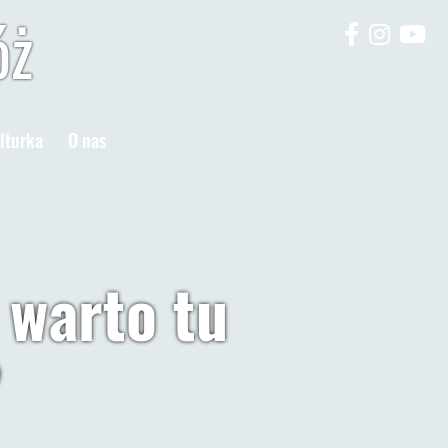
óż
lturka
O nas
 warto tu
?