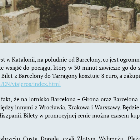
st w Katalonii, na południe od Barcelony, co jest ogrom
 wsiąść do pociągu, który w 30 minut zawiezie go do st
. Bilet z Barcelony do Tarragony kosztuje 8 euro, a zaku
/EN/viajeros/index.html
akt, że na lotnisko Barcelona – Girona oraz Barcelona El
 między innymi z Wrocławia, Krakowa i Warszawy. Będzi
iszpanii. Bilety w promocyjnej cenie można czasem kupi
ybrzeżu Costa Dorada, czyli Złotym Wybrzeżu. Plaż