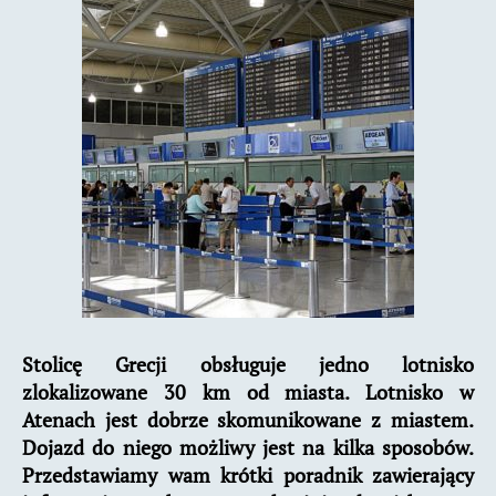
w
Atenach
–
informacje
praktyczne
Stolicę Grecji obsługuje jedno lotnisko
zlokalizowane 30 km od miasta. Lotnisko w
Atenach jest dobrze skomunikowane z miastem.
Dojazd do niego możliwy jest na kilka sposobów.
Przedstawiamy wam krótki poradnik zawierający