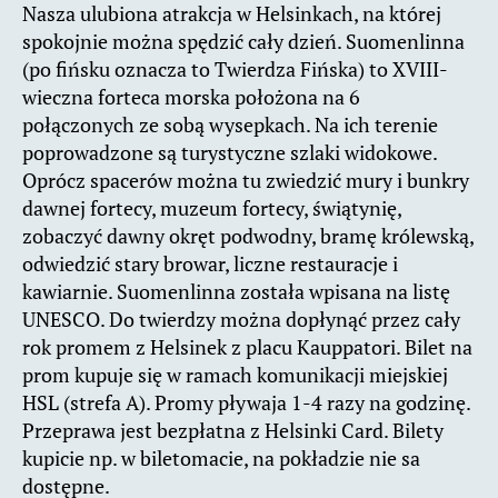
Nasza ulubiona atrakcja w Helsinkach, na której
spokojnie można spędzić cały dzień. Suomenlinna
(po fińsku oznacza to Twierdza Fińska) to XVIII-
wieczna forteca morska położona na 6
połączonych ze sobą wysepkach. Na ich terenie
poprowadzone są turystyczne szlaki widokowe.
Oprócz spacerów można tu zwiedzić mury i bunkry
dawnej fortecy, muzeum fortecy, świątynię,
zobaczyć dawny okręt podwodny, bramę królewską,
odwiedzić stary browar, liczne restauracje i
kawiarnie. Suomenlinna została wpisana na listę
UNESCO. Do twierdzy można dopłynąć przez cały
rok promem z Helsinek z placu Kauppatori. Bilet na
prom kupuje się w ramach komunikacji miejskiej
HSL (strefa A). Promy pływaja 1-4 razy na godzinę.
Przeprawa jest bezpłatna z Helsinki Card. Bilety
kupicie np. w biletomacie, na pokładzie nie sa
dostępne.