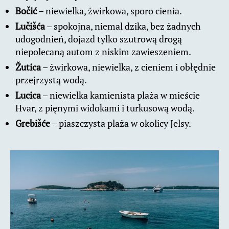
Bočić
– niewielka, żwirkowa, sporo cienia.
Lučišća
– spokojna, niemal dzika, bez żadnych
udogodnień, dojazd tylko szutrową drogą
niepolecaną autom z niskim zawieszeniem.
Žutica
– żwirkowa, niewielka, z cieniem i obłędnie
przejrzystą wodą.
Lucica
– niewielka kamienista plaża w mieście
Hvar, z pięnymi widokami i turkusową wodą.
Grebišće
– piaszczysta plaża w okolicy Jelsy.