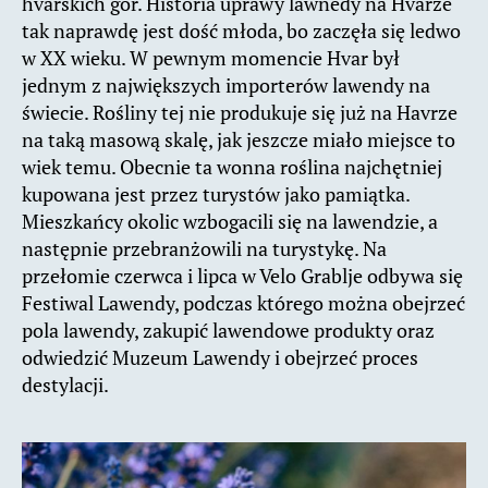
hvarskich gór. Historia uprawy lawnedy na Hvarze
tak naprawdę jest dość młoda, bo zaczęła się ledwo
w XX wieku. W pewnym momencie Hvar był
jednym z największych importerów lawendy na
świecie. Rośliny tej nie produkuje się już na Havrze
na taką masową skalę, jak jeszcze miało miejsce to
wiek temu. Obecnie ta wonna roślina najchętniej
kupowana jest przez turystów jako pamiątka.
Mieszkańcy okolic wzbogacili się na lawendzie, a
następnie przebranżowili na turystykę. Na
przełomie czerwca i lipca w Velo Grablje odbywa się
Festiwal Lawendy, podczas którego można obejrzeć
pola lawendy, zakupić lawendowe produkty oraz
odwiedzić Muzeum Lawendy i obejrzeć proces
destylacji.