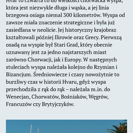
Hvar to czwarta co do wielkości chorwacka wyspa,
która jest niezwykle długa i wąska, a jej linia
brzegowa osiaga niemal 300 kilometrów. Wyspa od
zawsze miała znaczenie strategiczne i była już
zasiedlana w neolicie. Jej historyczny krajobraz
kształtowali później Ilirowie oraz Grecy. Pierwszą
osadą na wyspie był Stari Grad, który obecnie
uznawany jest za jedno najstarszych miast
zarówno Chorwacji, jak i Europy. W następnych
stuleciach wyspa należała kolejno do Rzymian i
Bizancjum. Średniowiecze i czasy nowożytnie to
burzliwy czas w historii Hvaru, gdyż wyspa
przechodziła z rąk do rąk – należała m.in. do
Wenecjan, Chorwatów, Bośniaków, Węgrów,
Francuzów czy Brytyjczyków.