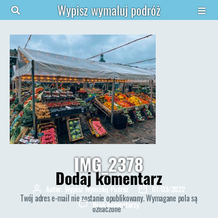
Wypisz wymaluj podróż
IMG_2378
Dodaj komentarz
Autor:
Wypisz Wymaluj Podróż
01/03/2022
Autor
Data
Twój adres e-mail nie zostanie opublikowany.
Wymagane pola są
wpisu
wpisu
do
Brak komentarzy
oznaczone
*
IMG_2378