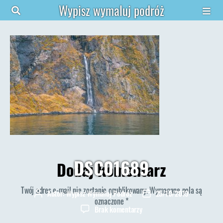
Wypisz wymaluj podróż
DSC01689
Dodaj komentarz
Twój adres e-mail nie zostanie opublikowany.
Wymagane pola są
Autor:
Wypisz Wymaluj Podróż
25/10/2019
Autor
Data
oznaczone
*
wpisu
wpisu
do
Brak komentarzy
DSC01689