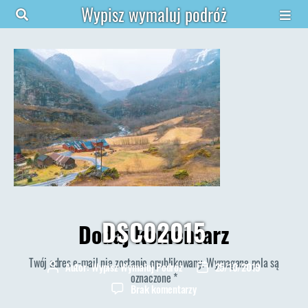
Wypisz wymaluj podróż
DSC02015
Dodaj komentarz
Twój adres e-mail nie zostanie opublikowany.
Wymagane pola są
Autor:
Wypisz Wymaluj Podróż
25/10/2019
Autor
Data
oznaczone
*
wpisu
wpisu
do
Brak komentarzy
DSC02015