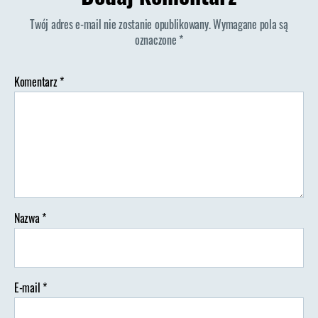
po
Twój adres e-mail nie zostanie opublikowany.
Wymagane pola są
fiordach
oznaczone
*
w
Norwegii
Komentarz
*
Nazwa
*
E-mail
*