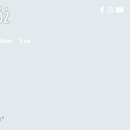
óż
lturka
O nas
e
*