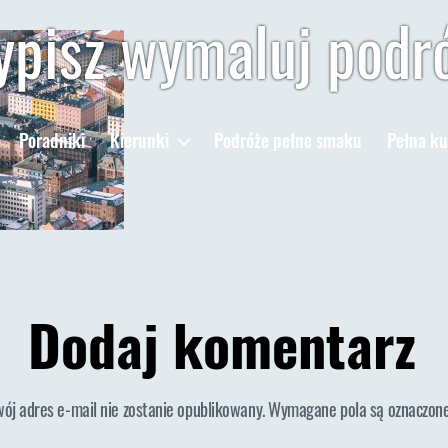
pisz wymaluj podr
Poradniki
Kierunki
Podróże pełne smaku
Pełna ku
Dodaj komentarz
wój adres e-mail nie zostanie opublikowany.
Wymagane pola są oznaczon