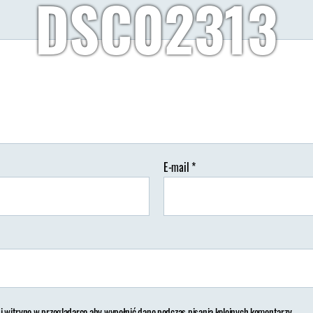
DSC02313
Autor:
Wypisz Wymaluj Podróż
29/10/2019
Brak koment
tor
Data
isu
wpisu
E-mail
*
 i witrynę w przeglądarce aby wypełnić dane podczas pisania kolejnych komentarzy.