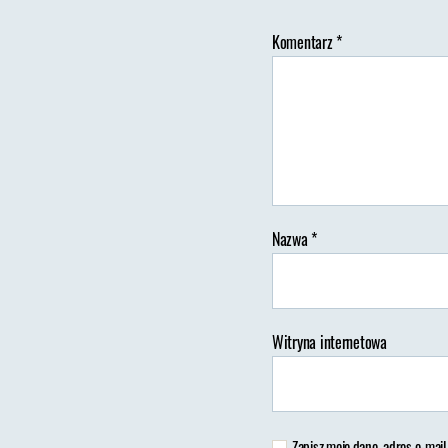
Komentarz
*
Au
wp
Nazwa
*
Witryna internetowa
Zapisz moje dane, adres e-mail