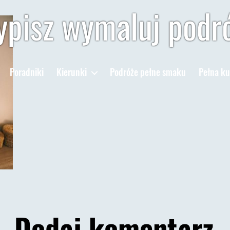
pisz wymaluj podr
Poradniki
Kierunki
Podróże pełne smaku
Pełna ku
Dodaj komentarz