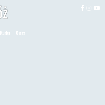
óż
lturka
O nas