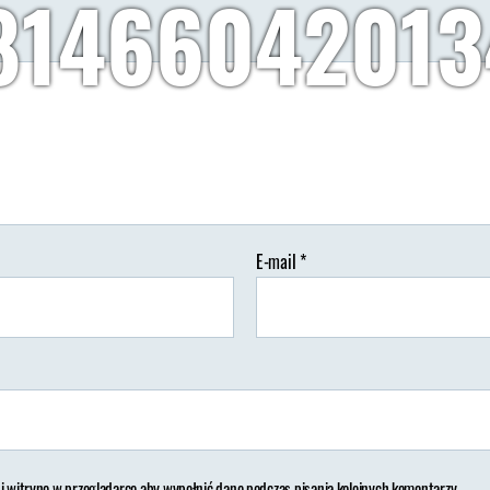
81466042013
Autor:
Wypisz Wymaluj Podróż
16/08/2018
Brak koment
tor
Data
isu
wpisu
E-mail
*
 i witrynę w przeglądarce aby wypełnić dane podczas pisania kolejnych komentarzy.