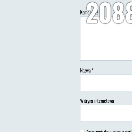
208
Komentarz
*
Au
wp
Nazwa
*
Witryna internetowa
Zapisz moje dane, adres e-mail