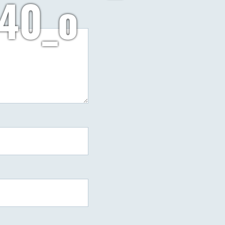
40_o
do
arzy
22041982_1418519064910644_3582088146604201340_o