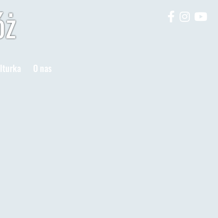
óż
lturka
O nas