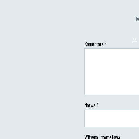
T
Au
Komentarz
*
wp
Nazwa
*
Witryna internetowa