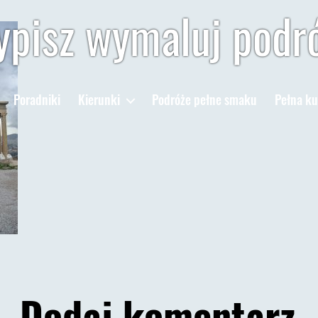
pisz wymaluj podr
Poradniki
Kierunki
Podróże pełne smaku
Pełna ku
Dodaj komentarz