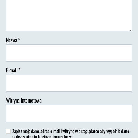
3275185_1280
Nazwa
*
E-mail
*
Witryna internetowa
Zapisz moje dane, adres e-mail i witrynę w przeglądarce aby wypełnić dane
podczas pisania kolejnych komentarzy.