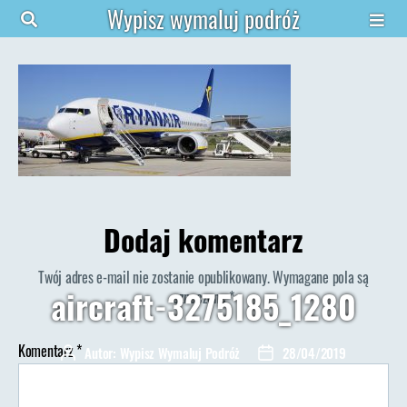
Wypisz wymaluj podróż
Dodaj komentarz
Twój adres e-mail nie zostanie opublikowany.
Wymagane pola są
aircraft-3275185_1280
oznaczone
*
Komentarz
*
Autor:
Wypisz Wymaluj Podróż
28/04/2019
Autor
Data
wpisu
wpisu
do
Brak komentarzy
aircraft-