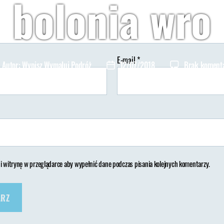
bolonia wro
E-mail
*
Autor:
Wypisz Wymaluj Podróż
12/07/2018
Brak koment
tor
Data
isu
wpisu
 i witrynę w przeglądarce aby wypełnić dane podczas pisania kolejnych komentarzy.