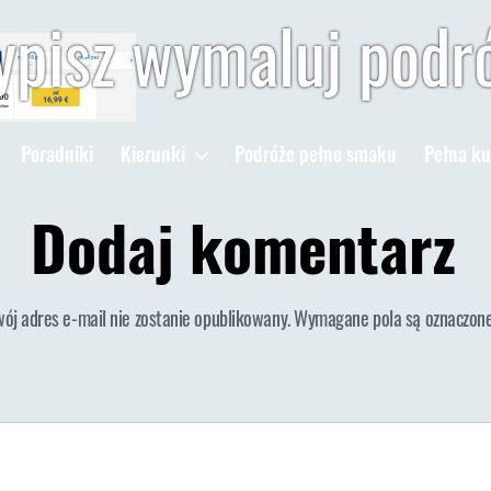
pisz wymaluj podr
Poradniki
Kierunki
Podróże pełne smaku
Pełna ku
Dodaj komentarz
wój adres e-mail nie zostanie opublikowany.
Wymagane pola są oznaczon