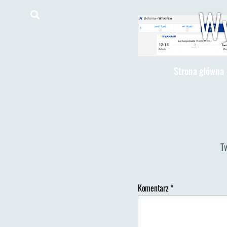
Wy
Strona główna
T
Komentarz
*