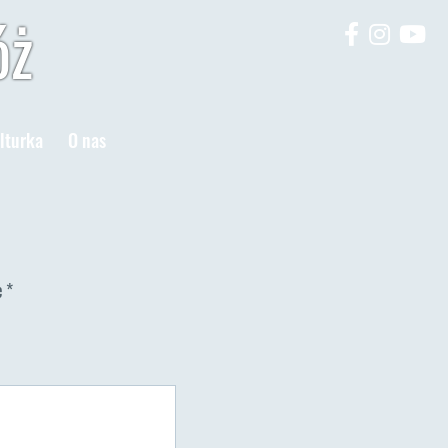
óż
lturka
O nas
e
*