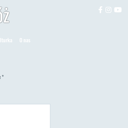
óż
lturka
O nas
e
*