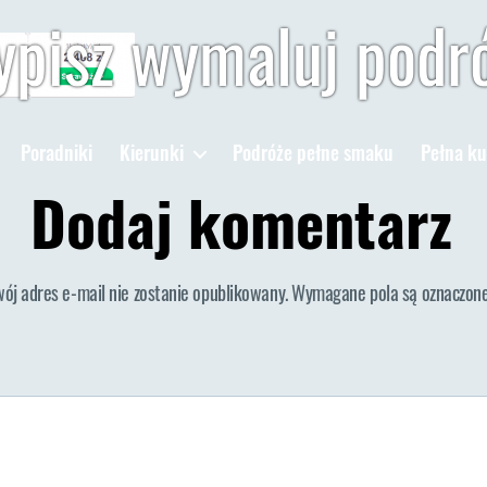
pisz wymaluj podr
Poradniki
Kierunki
Podróże pełne smaku
Pełna ku
Dodaj komentarz
wój adres e-mail nie zostanie opublikowany.
Wymagane pola są oznaczon