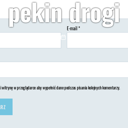
pekin drogi
E-mail
*
Autor:
Wypisz Wymaluj Podróż
12/07/2018
Brak koment
tor
Data
isu
wpisu
 i witrynę w przeglądarce aby wypełnić dane podczas pisania kolejnych komentarzy.