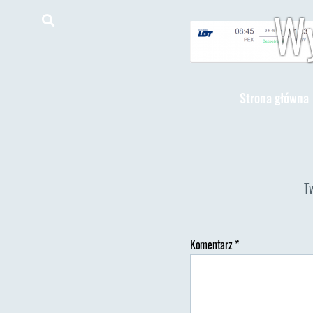
Wy
Strona główna
T
Komentarz
*