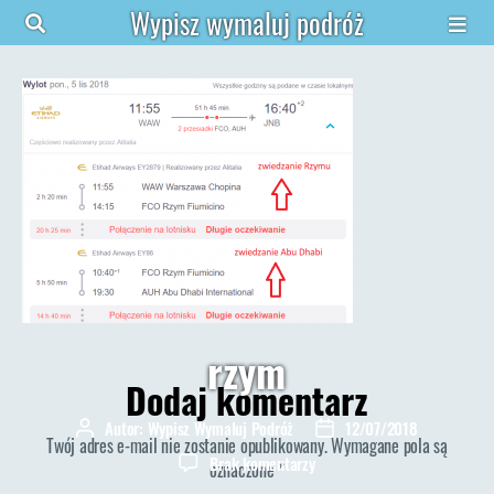
Wypisz wymaluj podróż
rzym
Dodaj komentarz
Autor:
Wypisz Wymaluj Podróż
12/07/2018
Autor
Data
Twój adres e-mail nie zostanie opublikowany.
Wymagane pola są
wpisu
wpisu
do
Brak komentarzy
oznaczone
*
rzym