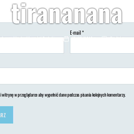
tirananana
E-mail
*
Autor:
Wypisz Wymaluj Podróż
12/07/2018
Brak koment
tor
Data
isu
wpisu
 i witrynę w przeglądarce aby wypełnić dane podczas pisania kolejnych komentarzy.