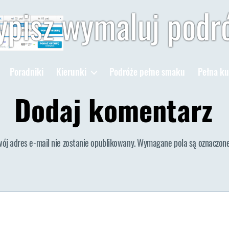
pisz wymaluj podr
Poradniki
Kierunki
Podróże pełne smaku
Pełna ku
Dodaj komentarz
wój adres e-mail nie zostanie opublikowany.
Wymagane pola są oznaczon