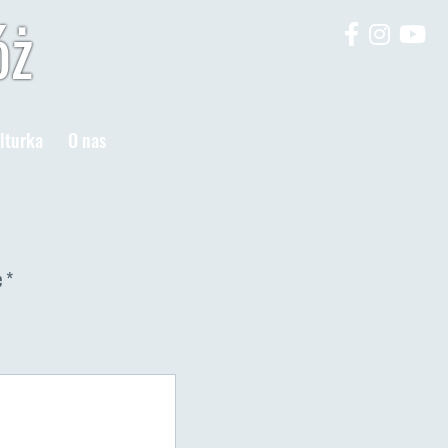
óż
lturka
O nas
e
*