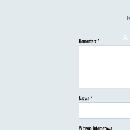
T
Au
Komentarz
*
wp
Nazwa
*
Witryna internetowa