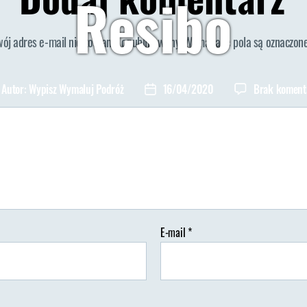
Resibo
wój adres e-mail nie zostanie opublikowany.
Wymagane pola są oznaczon
Autor:
Wypisz Wymaluj Podróż
16/04/2020
Brak koment
tor
Data
isu
wpisu
E-mail
*