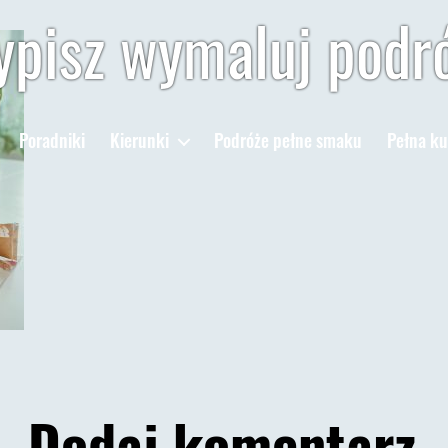
pisz wymaluj podr
Poradniki
Kierunki
Podróże pełne smaku
Pełna ku
Dodaj komentarz