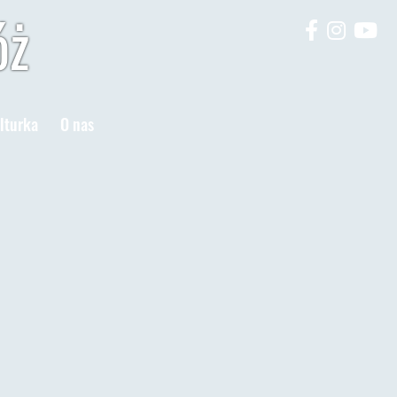
óż
lturka
O nas