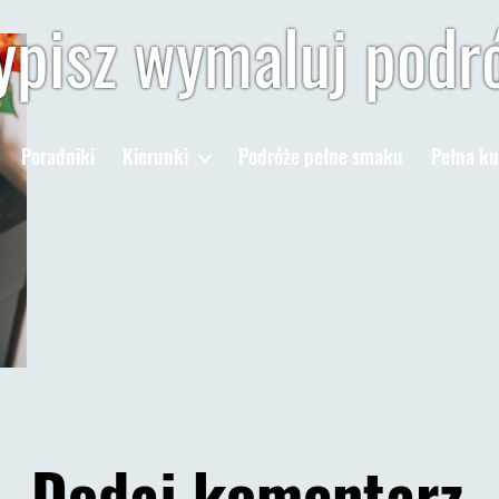
pisz wymaluj podr
Poradniki
Kierunki
Podróże pełne smaku
Pełna ku
Dodaj komentarz