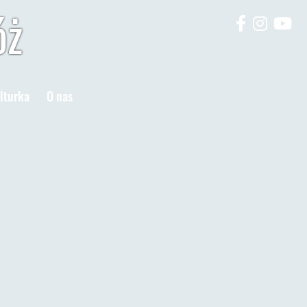
óż
lturka
O nas