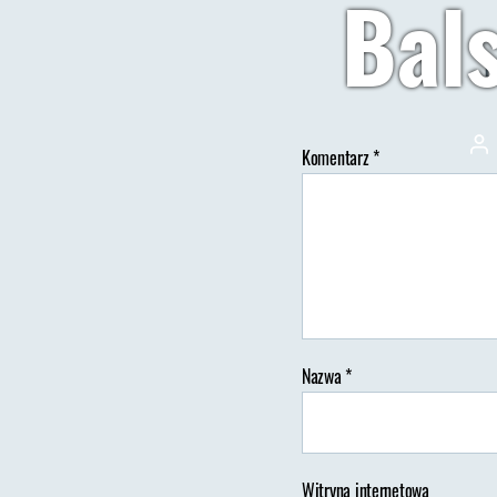
Bal
T
Au
Komentarz
*
wp
Nazwa
*
Witryna internetowa