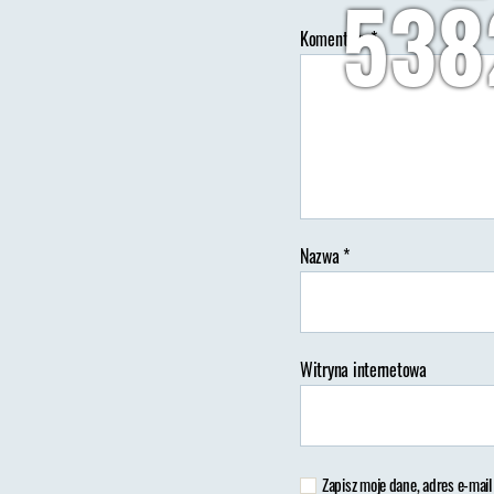
538
Komentarz
*
Au
wp
Nazwa
*
Witryna internetowa
Zapisz moje dane, adres e-mail