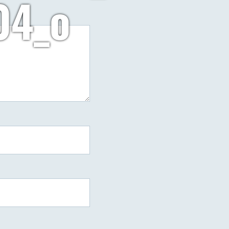
04_o
do
arzy
10457356_763825953667457_6133538285037886504_o