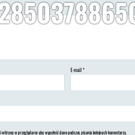
2850378865
Autor:
Wypisz Wymaluj Podróż
07/07/2018
Brak koment
tor
Data
isu
wpisu
E-mail
*
 i witrynę w przeglądarce aby wypełnić dane podczas pisania kolejnych komentarzy.