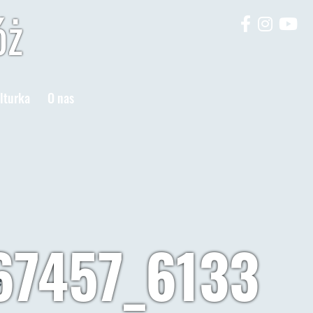
óż
lturka
O nas
67457_6133
e
*