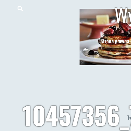
Wy
Strona główna
10457356_
T