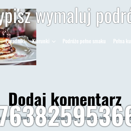
pisz wymaluj podr
Poradniki
Kierunki
Podróże pełne smaku
Pełna ku
Dodaj komentarz
7638259536
wój adres e-mail nie zostanie opublikowany.
Wymagane pola są oznaczon