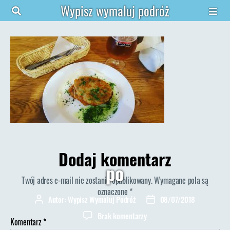
Wypisz wymaluj podróż
Dodaj komentarz
po
Twój adres e-mail nie zostanie opublikowany.
Wymagane pola są
oznaczone
*
Autor:
Wypisz Wymaluj Podróż
08/07/2018
Autor
Data
wpisu
wpisu
do
Brak komentarzy
Komentarz
*
po