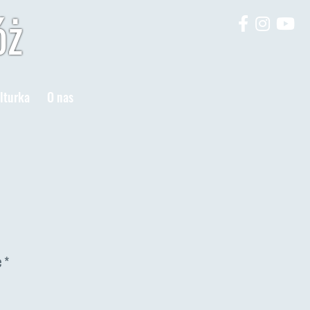
óż
lturka
O nas
e
*