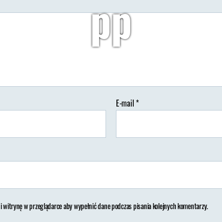
pp
Autor:
Wypisz Wymaluj Podróż
08/07/2018
Brak koment
tor
Data
isu
wpisu
E-mail
*
 i witrynę w przeglądarce aby wypełnić dane podczas pisania kolejnych komentarzy.