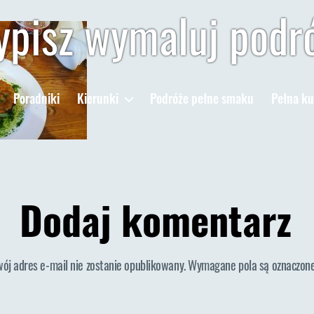
pisz wymaluj podr
Poradniki
Kierunki
Podróże pełne smaku
Pełna ku
Dodaj komentarz
wój adres e-mail nie zostanie opublikowany.
Wymagane pola są oznaczon