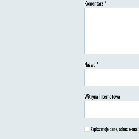
Komentarz
*
Au
wp
Nazwa
*
Witryna internetowa
Zapisz moje dane, adres e-mail