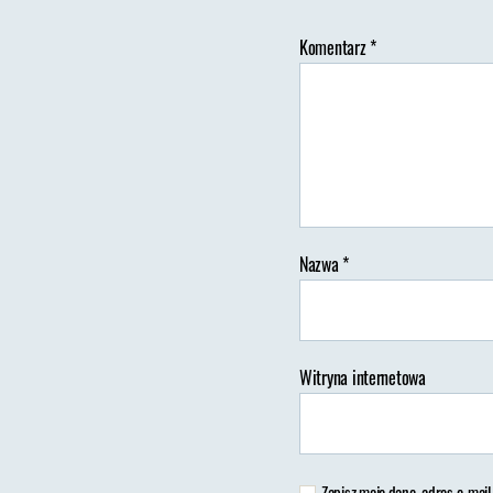
Komentarz
*
Au
wp
Nazwa
*
Witryna internetowa
Zapisz moje dane, adres e-mail