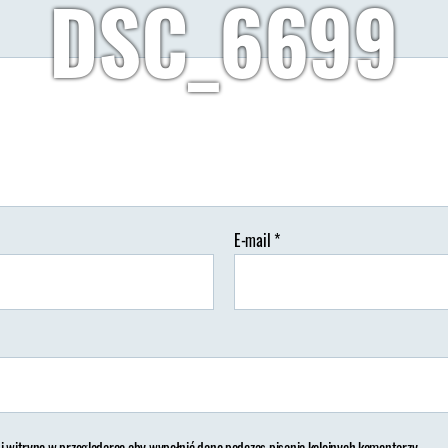
DSC_6699
Autor:
Wypisz Wymaluj Podróż
28/02/2021
Brak koment
tor
Data
isu
wpisu
E-mail
*
 i witrynę w przeglądarce aby wypełnić dane podczas pisania kolejnych komentarzy.