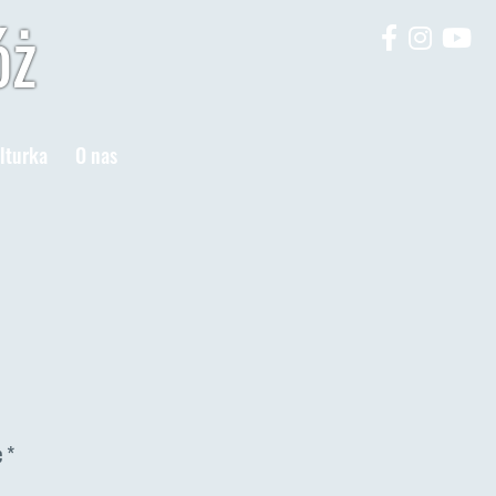
óż
lturka
O nas
e
*