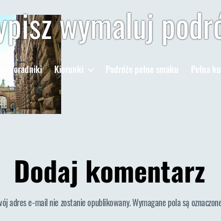
pisz wymaluj podr
Poradniki
Kierunki
Podróże pełne smaku
Pełna ku
Dodaj komentarz
wój adres e-mail nie zostanie opublikowany.
Wymagane pola są oznaczon