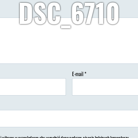
DSC_6710
Autor:
Wypisz Wymaluj Podróż
28/02/2021
Brak koment
tor
Data
isu
wpisu
E-mail
*
 i witrynę w przeglądarce aby wypełnić dane podczas pisania kolejnych komentarzy.