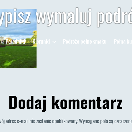
pisz wymaluj podr
Poradniki
Kierunki
Podróże pełne smaku
Pełna ku
Dodaj komentarz
wój adres e-mail nie zostanie opublikowany.
Wymagane pola są oznaczon