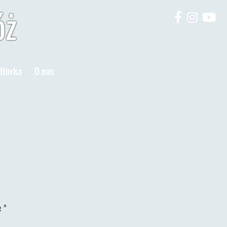
óż
lturka
O nas
e
*