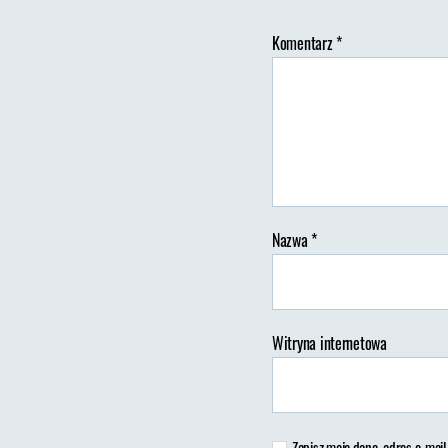
Komentarz
*
Au
wp
Nazwa
*
Witryna internetowa
Zapisz moje dane, adres e-mail