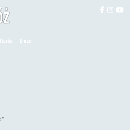
óż
lturka
O nas
e
*