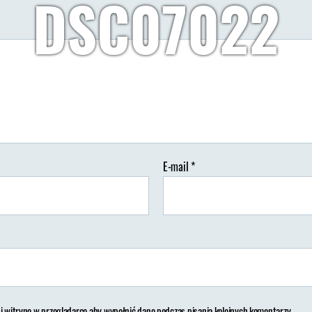
DSC07022
Autor:
Wypisz Wymaluj Podróż
19/09/2019
Brak koment
tor
Data
isu
wpisu
E-mail
*
 i witrynę w przeglądarce aby wypełnić dane podczas pisania kolejnych komentarzy.