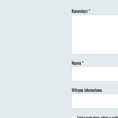
Komentarz
*
Au
wp
Nazwa
*
Witryna internetowa
Zapisz moje dane, adres e-mail