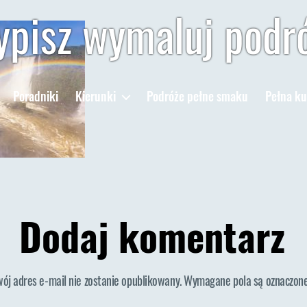
pisz wymaluj podr
Poradniki
Kierunki
Podróże pełne smaku
Pełna ku
Dodaj komentarz
wój adres e-mail nie zostanie opublikowany.
Wymagane pola są oznaczon