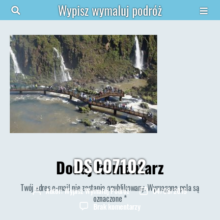
Wypisz wymaluj podróż
DSC07102
Dodaj komentarz
Twój adres e-mail nie zostanie opublikowany.
Wymagane pola są
Autor:
Wypisz Wymaluj Podróż
04/08/2019
Autor
Data
oznaczone
*
wpisu
wpisu
do
Brak komentarzy
DSC07102