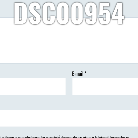
DSC00954
Autor:
Wypisz Wymaluj Podróż
19/10/2018
Brak koment
tor
Data
isu
wpisu
E-mail
*
 i witrynę w przeglądarce aby wypełnić dane podczas pisania kolejnych komentarzy.