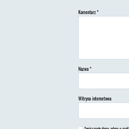
Komentarz
*
Au
wp
Nazwa
*
Witryna internetowa
Zapisz moje dane, adres e-mail