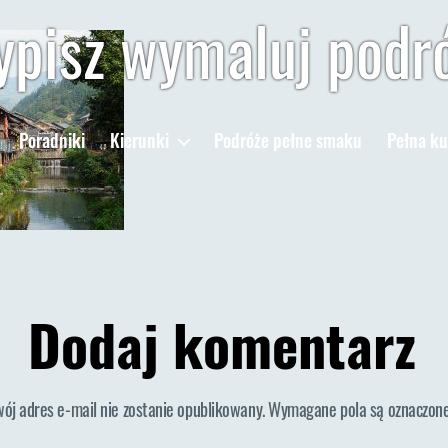
pisz wymaluj podr
Poradniki
Kierunki
Podróże pełne smaku
Pełna ku
Dodaj komentarz
wój adres e-mail nie zostanie opublikowany.
Wymagane pola są oznaczon