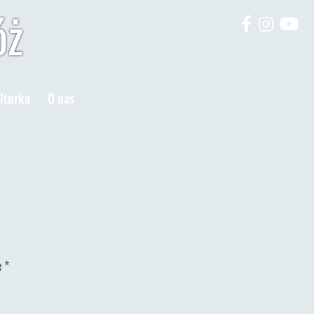
óż
lturka
O nas
e
*