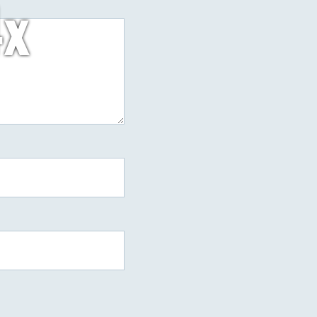
4x
do
arzy
fixedw_large_4x