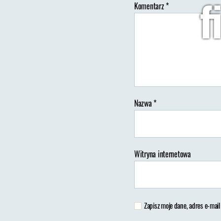
f
Komentarz
*
Au
wp
Nazwa
*
Witryna internetowa
Zapisz moje dane, adres e-mail