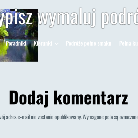
pisz wymaluj podr
Poradniki
Kierunki
Podróże pełne smaku
Pełna ku
Dodaj komentarz
wój adres e-mail nie zostanie opublikowany.
Wymagane pola są oznaczon