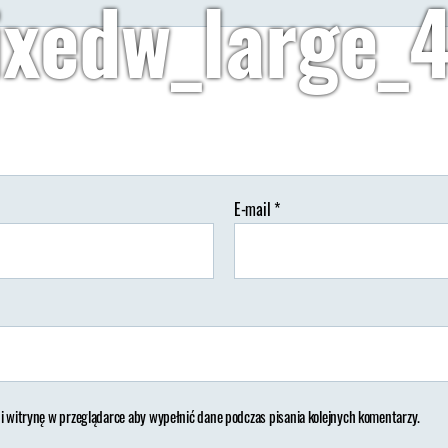
ixedw_large_
Autor:
Wypisz Wymaluj Podróż
21/10/2018
Brak koment
tor
Data
isu
wpisu
E-mail
*
 i witrynę w przeglądarce aby wypełnić dane podczas pisania kolejnych komentarzy.