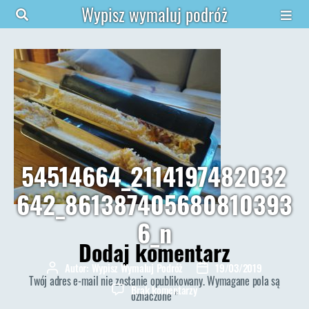
Wypisz wymaluj podróż
54514664_2114197482032
642_861387405680810393
6_n
Dodaj komentarz
Autor:
Wypisz Wymaluj Podróż
19/03/2019
Autor
Data
Twój adres e-mail nie zostanie opublikowany.
Wymagane pola są
wpisu
wpisu
do
Brak komentarzy
oznaczone
*
54514664_21141974820326