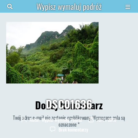
Wypisz wymaluj podróż
DSC01636
Dodaj komentarz
Twój adres e-mail nie zostanie opublikowany.
Wymagane pola są
Autor:
Wypisz Wymaluj Podróż
13/11/2018
Autor
Data
oznaczone
*
wpisu
wpisu
do
Brak komentarzy
DSC01636