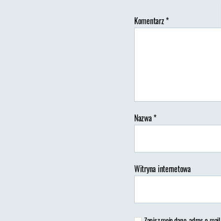
Komentarz
*
Au
wp
Nazwa
*
Witryna internetowa
Zapisz moje dane, adres e-mail