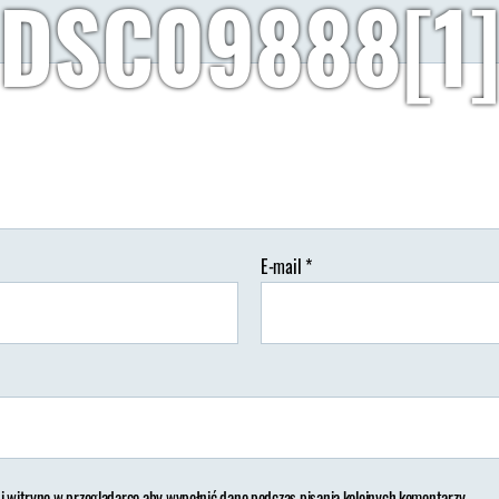
DSC09888[1
Autor:
Wypisz Wymaluj Podróż
27/10/2018
Brak koment
tor
Data
isu
wpisu
E-mail
*
 i witrynę w przeglądarce aby wypełnić dane podczas pisania kolejnych komentarzy.