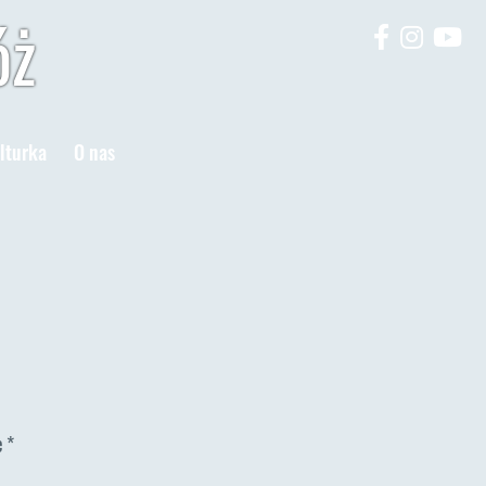
óż
lturka
O nas
e
*