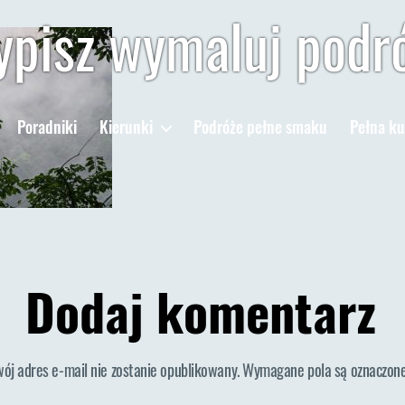
pisz wymaluj podr
Poradniki
Kierunki
Podróże pełne smaku
Pełna ku
Dodaj komentarz
wój adres e-mail nie zostanie opublikowany.
Wymagane pola są oznaczon