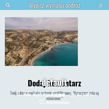
Wypisz wymaluj podróż
default
Dodaj komentarz
Twój adres e-mail nie zostanie opublikowany.
Wymagane pola są
default
Autor:
Wypisz Wymaluj Podróż
16/12/2021
Autor
Data
oznaczone
*
wpisu
wpisu
do
Brak komentarzy
default