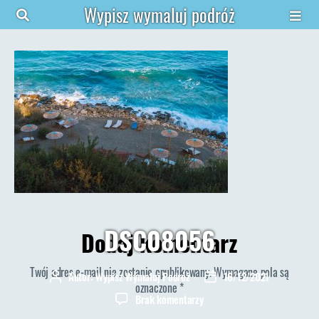
Wypisz wymaluj podróż
DSC08056
Dodaj komentarz
Twój adres e-mail nie zostanie opublikowany.
Wymagane pola są
Autor:
Wypisz Wymaluj Podróż
16/12/2021
Autor
Data
oznaczone
*
wpisu
wpisu
do
Brak komentarzy
DSC08056