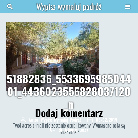
Wypisz wymaluj podróż
51882836_5533695985044
01_4436023556828037120
_n
Dodaj komentarz
Autor:
Wypisz Wymaluj Podróż
06/02/2019
Autor
Data
Twój adres e-mail nie zostanie opublikowany.
Wymagane pola są
wpisu
wpisu
do
Brak komentarzy
oznaczone
*
51882836_55336959850440