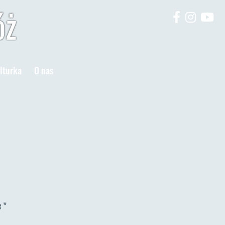
óż
lturka
O nas
e
*