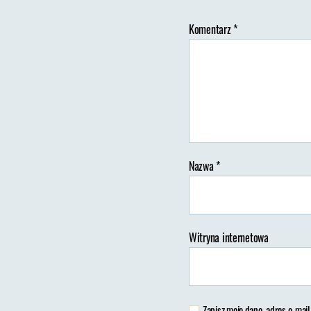
Komentarz
*
Au
wp
Nazwa
*
Witryna internetowa
Zapisz moje dane, adres e-mail