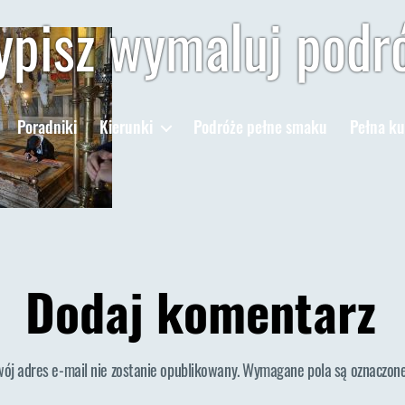
pisz wymaluj podr
Poradniki
Kierunki
Podróże pełne smaku
Pełna ku
Dodaj komentarz
wój adres e-mail nie zostanie opublikowany.
Wymagane pola są oznaczon