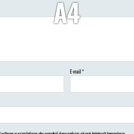
A4
Autor:
Wypisz Wymaluj Podróż
31/08/2018
Brak koment
tor
Data
isu
wpisu
E-mail
*
 i witrynę w przeglądarce aby wypełnić dane podczas pisania kolejnych komentarzy.