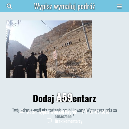
Wypisz wymaluj podróż
A59
Dodaj komentarz
Twój adres e-mail nie zostanie opublikowany.
Wymagane pola są
Jerycho
Autor:
Wypisz Wymaluj Podróż
31/08/2018
Autor
Data
oznaczone
*
wpisu
wpisu
do
Brak komentarzy
A59