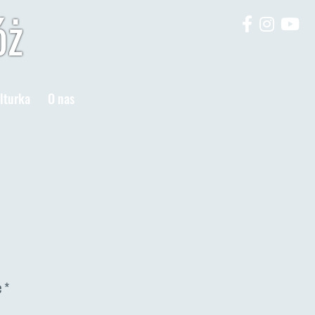
óż
lturka
O nas
e
*