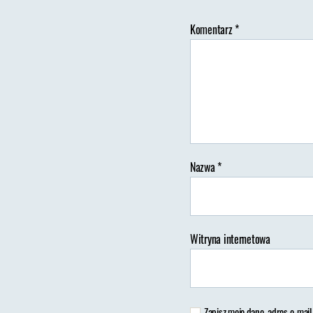
Komentarz
*
Au
wp
Nazwa
*
Witryna internetowa
Zapisz moje dane, adres e-mail