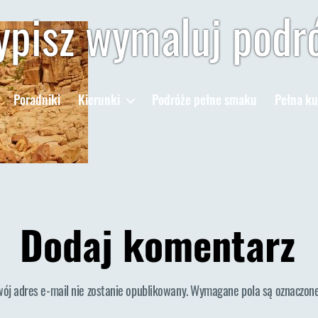
pisz wymaluj podr
Poradniki
Kierunki
Podróże pełne smaku
Pełna ku
Dodaj komentarz
wój adres e-mail nie zostanie opublikowany.
Wymagane pola są oznaczon