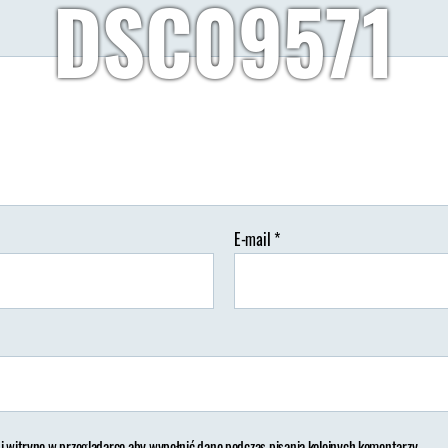
DSC09571
Autor:
Wypisz Wymaluj Podróż
17/03/2019
Brak koment
tor
Data
isu
wpisu
E-mail
*
 i witrynę w przeglądarce aby wypełnić dane podczas pisania kolejnych komentarzy.