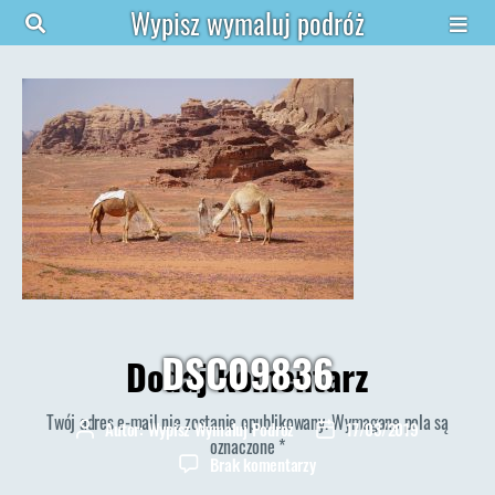
Wypisz wymaluj podróż
DSC09836
Dodaj komentarz
Twój adres e-mail nie zostanie opublikowany.
Wymagane pola są
Autor:
Wypisz Wymaluj Podróż
17/03/2019
Autor
Data
oznaczone
*
wpisu
wpisu
do
Brak komentarzy
DSC09836